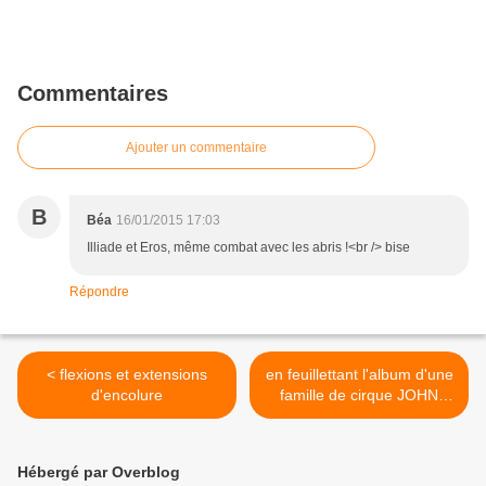
Commentaires
Ajouter un commentaire
B
Béa
16/01/2015 17:03
Illiade et Eros, même combat avec les abris !<br /> bise
Répondre
< flexions et extensions
en feuillettant l'album d'une
d'encolure
famille de cirque JOHN
ROBINSON’S CIRCUS >
Hébergé par Overblog