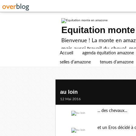
Equitation mont
Bienvenue ! La monte en amazon
mais aussi travail du cheval, mo
Accueil
agenda équitation amazone
selles d'amazone
tenues d'amazone
au loin
12 Mai 2016
... des chevaux...
et un Eros décidé à q