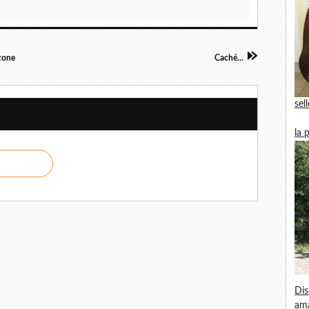
zone
Caché...
sel
la 
Dis
am