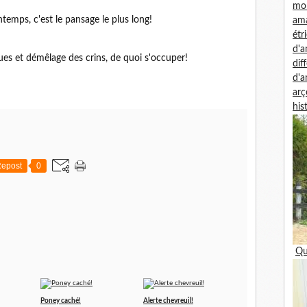
mon
temps, c'est le pansage le plus long!
am
étr
d'
ues et démêlage des crins, de quoi s'occuper!
dif
d'
arç
his
epost
0
Qu
Poney caché!
Alerte chevreuil!