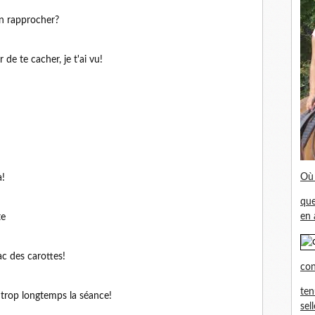
en rapprocher?
 de te cacher, je t'ai vu!
Où 
à!
que
en 
te
sac des carottes!
con
ten
r trop longtemps la séance!
sel