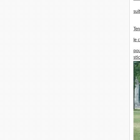
sui
Te
le 
pou
sti