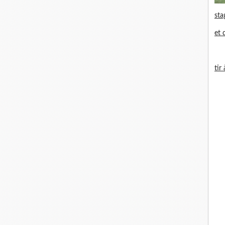
sta
et 
tir