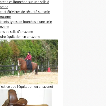
ter a califourchon sur une selle d
azone
ier et étrivières de sécurité sur selle
amazone
férents types de fourches d'une selle
amzone
ons de selle d'amazone
toire équitation en amazone
'est ce que l'équitation en amazone?