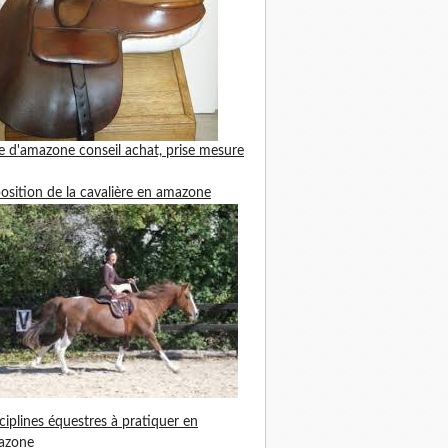
le d'amazone
conseil achat, prise mesure
position de la cavalière en amazone
ciplines équestres à pratiquer en
azone