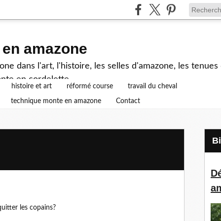
e en amazone
e dans l'art, l'histoire, les selles d'amazone, les tenue
nte en cordelette...
histoire et art
réformé course
travail du cheval
technique monte en amazone
Contact
Dé
a
uitter les copains?