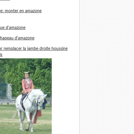
te: monter en amazone
nue d'amazone
chapeau d'amazone
r remplacer la jambe droite houssine
ck