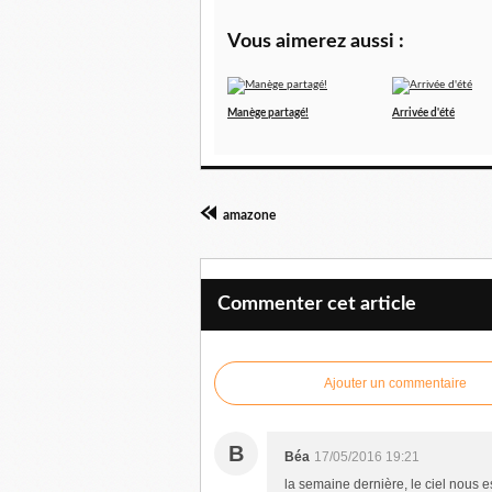
Vous aimerez aussi :
Manège partagé!
Arrivée d'été
amazone
Commenter cet article
Ajouter un commentaire
B
Béa
17/05/2016 19:21
la semaine dernière, le ciel nous es