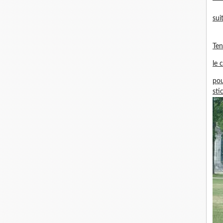
sui
Te
le 
pou
sti