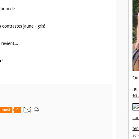
t humide
 contrastes jaune - gris!
revient....
r!
Où 
que
en 
epost
0
con
ten
sel