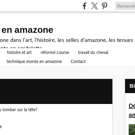
e en amazone
e dans l'art, l'histoire, les selles d'amazone, les tenue
nte en cordelette...
histoire et art
réformé course
travail du cheval
technique monte en amazone
Contact
Dé
us tomber sur la tête?
a
e