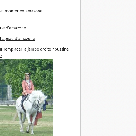
te: monter en amazone
nue d'amazone
chapeau d'amazone
r remplacer la jambe droite houssine
ck