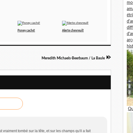
mon
am
étr
d'
dif
Poney caché!
Alerte chevreuil!
d'
arç
his
Meredith Michaels-Beerbaum / La Baule
Qu
t vraiment tombé sur la tête, et sur les champs qu'il a fait