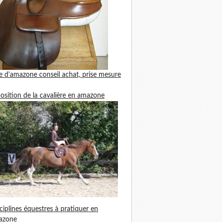
le d'amazone
conseil achat, prise mesure
position de la cavalière en amazone
ciplines équestres à pratiquer en
azone