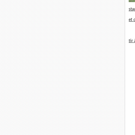
sta
et 
tir