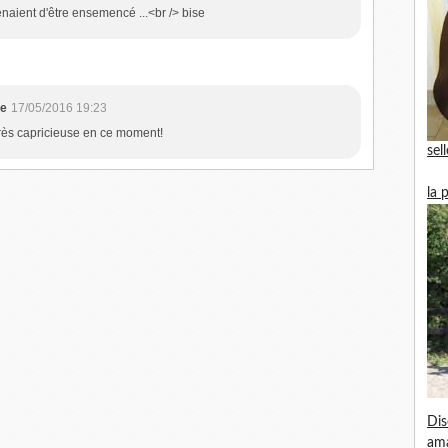
enaient d'être ensemencé ...<br /> bise
ne
17/05/2016 19:23
très capricieuse en ce moment!
sel
la 
Dis
am