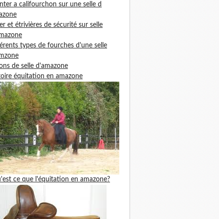
ter a califourchon sur une selle d
azone
ier et étrivières de sécurité sur selle
amazone
férents types de fourches d'une selle
amzone
ons de selle d'amazone
toire équitation en amazone
'est ce que l'équitation en amazone?