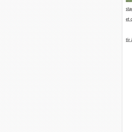
sta
et 
tir