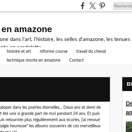
e en amazone
e dans l'art, l'histoire, les selles d'amazone, les tenue
nte en cordelette...
histoire et art
réformé course
travail du cheval
technique monte en amazone
Contact
Dé
aloper dans les prairies éternelles... Deux ans et demi de
a
vait été une si grande part de moi pendant 24 ans. Et puis
uis retournée plus régulièrement aux écuries, j'ai renoué
stalgie heureuse" les albums souvenirs de ces merveilleux