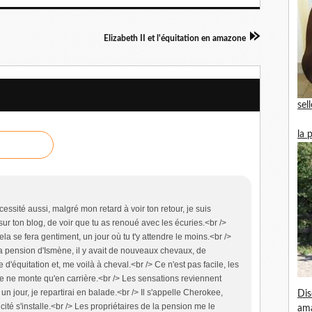
Elizabeth II et l'équitation en amazone
sel
la 
essité aussi, malgré mon retard à voir ton retour, je suis
ur ton blog, de voir que tu as renoué avec les écuries.<br />
la se fera gentiment, un jour où tu t'y attendre le moins.<br />
 la pension d'Ismène, il y avait de nouveaux chevaux, de
d'équitation et, me voilà à cheval.<br /> Ce n'est pas facile, les
 ne monte qu'en carrière.<br /> Les sensations reviennent
n jour, je repartirai en balade.<br /> Il s'appelle Cherokee,
Dis
ité s'installe.<br /> Les propriétaires de la pension me le
am