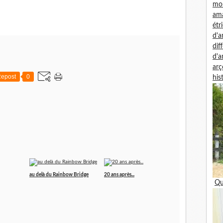
mon
am
étr
d'
dif
d'
arç
epost
0
his
au delà du Rainbow Bridge
20 ans après...
Qu