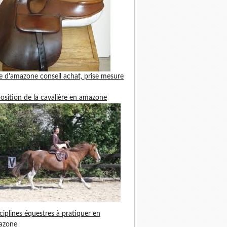
le d'amazone
conseil achat, prise mesure
position de la cavalière en amazone
ciplines équestres à pratiquer en
azone