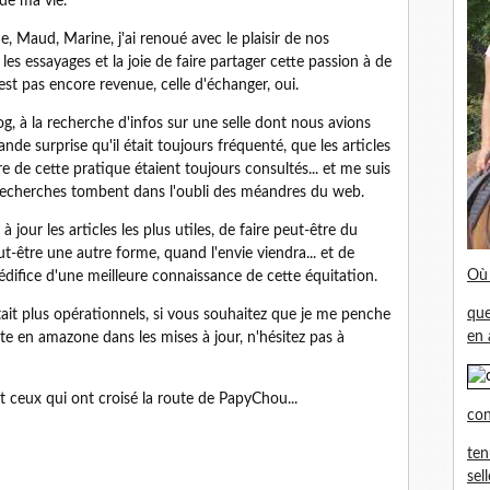
de ma vie.
ne, Maud, Marine, j'ai renoué avec le plaisir de nos
 les essayages et la joie de faire partager cette passion à de
est pas encore revenue, celle d'échanger, oui.
log, à la recherche d'infos sur une selle dont nous avions
nde surprise qu'il était toujours fréquenté, que les articles
re de cette pratique étaient toujours consultés... et me suis
recherches tombent dans l'oubli des méandres du web.
 jour les articles les plus utiles, de faire peut-être du
t-être une autre forme, quand l'envie viendra... et de
Où 
'édifice d'une meilleure connaissance de cette équitation.
que
tait plus opérationnels, si vous souhaitez que je me penche
en 
nte en amazone dans les mises à jour, n'hésitez pas à
 et ceux qui ont croisé la route de PapyChou...
con
ten
sel