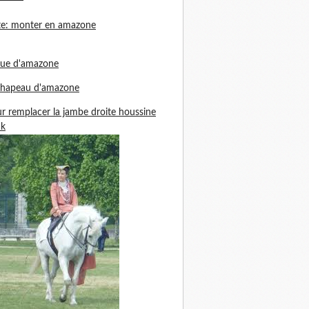
te: monter en amazone
nue d'amazone
chapeau d'amazone
r remplacer la jambe droite houssine
ck