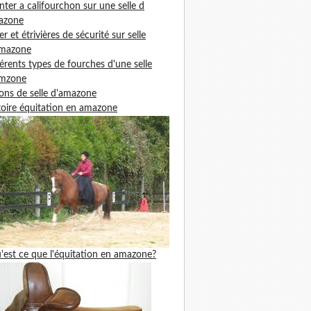
ter a califourchon sur une selle d
azone
ier et étrivières de sécurité sur selle
amazone
férents types de fourches d'une selle
amzone
ons de selle d'amazone
toire équitation en amazone
'est ce que l'équitation en amazone?