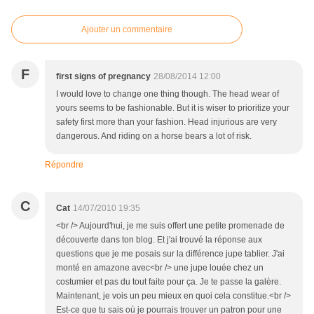
Ajouter un commentaire
F
first signs of pregnancy
28/08/2014 12:00
I would love to change one thing though. The head wear of
yours seems to be fashionable. But it is wiser to prioritize your
safety first more than your fashion. Head injurious are very
dangerous. And riding on a horse bears a lot of risk.
Répondre
C
Cat
14/07/2010 19:35
<br /> Aujourd'hui, je me suis offert une petite promenade de
découverte dans ton blog. Et j'ai trouvé la réponse aux
questions que je me posais sur la différence jupe tablier. J'ai
monté en amazone avec<br /> une jupe louée chez un
costumier et pas du tout faite pour ça. Je te passe la galère.
Maintenant, je vois un peu mieux en quoi cela constitue.<br />
Est-ce que tu sais où je pourrais trouver un patron pour une