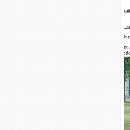
sui
Te
le 
pou
sti