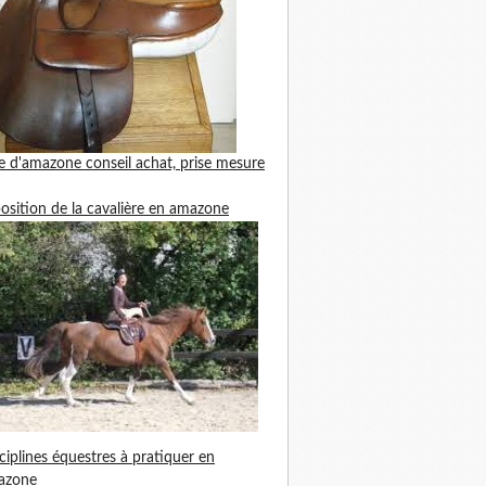
le d'amazone
conseil achat, prise mesure
position de la cavalière en amazone
ciplines équestres à pratiquer en
azone