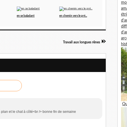
mon
am
étr
en se baladant
en chemin vers le pré...
d'
dif
d'
arç
Travail aux longues rênes
his
Qu
 plan et le chat à côté<br /> bonne fin de semaine