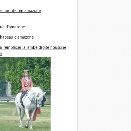
te: monter en amazone
nue d'amazone
chapeau d'amazone
r remplacer la jambe droite houssine
ck