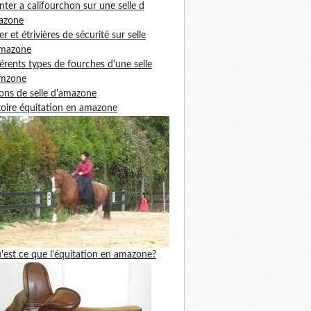
ter a califourchon sur une selle d
azone
ier et étrivières de sécurité sur selle
amazone
férents types de fourches d'une selle
amzone
ons de selle d'amazone
toire équitation en amazone
'est ce que l'équitation en amazone?