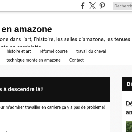
e en amazone
e dans l'art, l'histoire, les selles d'amazone, les tenue
nte en cordelette...
histoire et art
réformé course
travail du cheval
technique monte en amazone
Contact
es à descendre là?
Dé
r m'admirer travailler en carrière ça y a pas de problème!
a