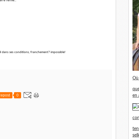
erre ferme...
 dans ses conditions, franchement? impossible!
Où 
que
epost
0
en 
con
ten
sel