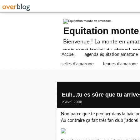
Equitation mont
Bienvenue ! La monte en amazon
mais aussi travail du cheval, mo
Accueil
agenda équitation amazone
selles d'amazone
tenues d'amazone
Euh...tu es sûre que tu arriv
2 Avril 2008
Non parce que te percher dans la haie pou
Au contraire ça fait très fan club j'adore!