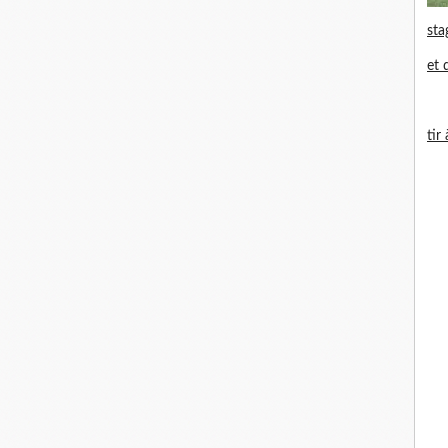
sta
et 
tir