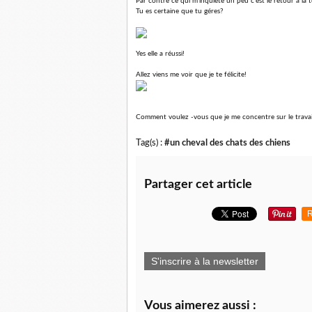
Par contre ce qui m'inquiète un peu c'est le retour à la t
Tu es certaine que tu géres?
Yes elle a réussi!
Allez viens me voir que je te félicite!
Comment voulez -vous que je me concentre sur le travail
Tag(s) :
#un cheval des chats des chiens
Partager cet article
R
S'inscrire à la newsletter
Vous aimerez aussi :