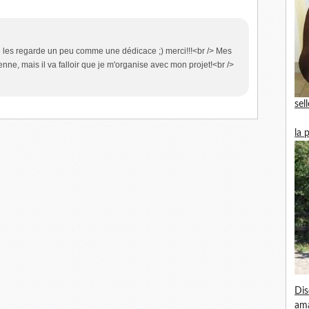
je les regarde un peu comme une dédicace ;) merci!!!<br /> Mes
ne, mais il va falloir que je m'organise avec mon projet!<br />
sel
la 
Dis
am