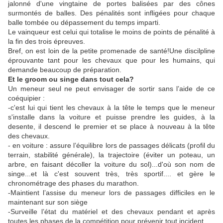
jalonné d'une vingtaine de portes balisées par des cônes
surmontés de balles. Des pénalités sont infligées pour chaque
balle tombée ou dépassement du temps imparti.
Le vainqueur est celui qui totalise le moins de points de pénalité à
la fin des trois épreuves.
Bref, on est loin de la petite promenade de santé!Une discilpline
éprouvante tant pour les chevaux que pour les humains, qui
demande beaucoup de préparation.
Et le groom ou singe dans tout cela?
Un meneur seul ne peut envisager de sortir sans l’aide de ce
coéquipier :
-c'est lui qui tient les chevaux à la tête le temps que le meneur
s'installe dans la voiture et puisse prendre les guides, à la
desente, il descend le premier et se place à nouveau à la tête
des chevaux.
- en voiture : assure l’équilibre lors de passages délicats (profil du
terrain, stabilité générale), la trajectoire (éviter un poteau, un
arbre, en faisant décoller la voiture du sol)...d'où son nom de
singe...et là c'est souvent très, très sportif.... et gère le
chronométrage des phases du marathon.
-Maintient l’assise du meneur lors de passages difficiles en le
maintenant sur son siège
-Surveille l’état du matériel et des chevaux pendant et après
toutes les phases de la compétition pour prévenir tout incident.