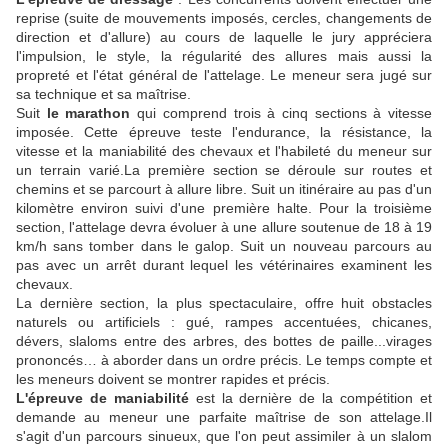
reprise (suite de mouvements imposés, cercles, changements de
direction et d'allure) au cours de laquelle le jury appréciera
l'impulsion, le style, la régularité des allures mais aussi la
propreté et l'état général de l'attelage. Le meneur sera jugé sur
sa technique et sa maîtrise.
Suit
le marathon
qui comprend trois à cinq sections à vitesse
imposée. Cette épreuve teste l'endurance, la résistance, la
vitesse et la maniabilité des chevaux et l'habileté du meneur sur
un terrain varié.La première section se déroule sur routes et
chemins et se parcourt à allure libre. Suit un itinéraire au pas d'un
kilomètre environ suivi d'une première halte. Pour la troisième
section, l'attelage devra évoluer à une allure soutenue de 18 à 19
km/h sans tomber dans le galop. Suit un nouveau parcours au
pas avec un arrêt durant lequel les vétérinaires examinent les
chevaux.
La dernière section, la plus spectaculaire, offre huit obstacles
naturels ou artificiels : gué, rampes accentuées, chicanes,
dévers, slaloms entre des arbres, des bottes de paille...virages
prononcés… à aborder dans un ordre précis. Le temps compte et
les meneurs doivent se montrer rapides et précis.
L'épreuve de maniabilité
est la dernière de la compétition et
demande au meneur une parfaite maîtrise de son attelage.Il
s'agit d'un parcours sinueux, que l'on peut assimiler à un slalom