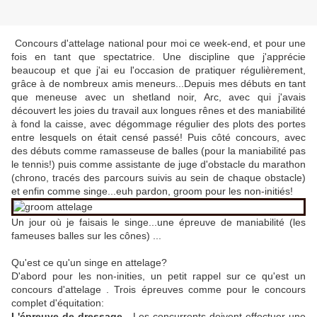
Concours d'attelage national pour moi ce week-end, et pour une
fois en tant que spectatrice. Une discipline que j'apprécie
beaucoup et que j'ai eu l'occasion de pratiquer régulièrement,
grâce à de nombreux amis meneurs...Depuis mes débuts en tant
que meneuse avec un shetland noir, Arc, avec qui j'avais
découvert les joies du travail aux longues rênes et des maniabilité
à fond la caisse, avec dégommage régulier des plots des portes
entre lesquels on était censé passé! Puis côté concours, avec
des débuts comme ramasseuse de balles (pour la maniabilité pas
le tennis!) puis comme assistante de juge d'obstacle du marathon
(chrono, tracés des parcours suivis au sein de chaque obstacle)
et enfin comme singe...euh pardon, groom pour les non-initiés!
Un jour où je faisais le singe...une épreuve de maniabilité (les
fameuses balles sur les cônes) ...
Qu'est ce qu'un singe en attelage?
D'abord pour les non-inities, un petit rappel sur ce qu'est un
concours d'attelage . Trois épreuves comme pour le concours
complet d'équitation:
L'épreuve de dressage
. Les concurrents doivent effectuer une