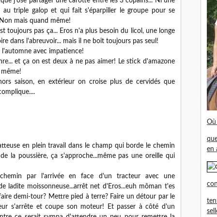
et que j'ose partager une carotte entre les 3 copains... Ni une
au triple galop et qui fait s'éparpiller le groupe pour se
! Non mais quand même!
st toujours pas ça... Eros n'a plus besoin du licol, une longe
ire dans l'abreuvoir... mais il ne boit toujours pas seul!
re l'automne avec impatience!
nre... et ça on est deux à ne pas aimer! Le stick d'amazone
d même!
s hors saison, en extérieur on croise plus de cervidés que
complique....
Où 
que
euse en plein travail dans le champ qui borde le chemin
en 
 de la poussière, ça s'approche...même pas une oreille qui
hemin par l'arrivée en face d'un tracteur avec une
con
de ladite moissonneuse...arrêt net d'Eros...euh môman t'es
faire demi-tour? Mettre pied à terre? Faire un détour par le
ten
eur s'arrête et coupe son moteur! Et passer à côté d'un
sel