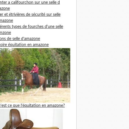
ter a califourchon sur une selle d
azone
ier et étrivières de sécurité sur selle
amazone
férents types de fourches d'une selle
amzone
ons de selle d'amazone
toire équitation en amazone
'est ce que l'équitation en amazone?