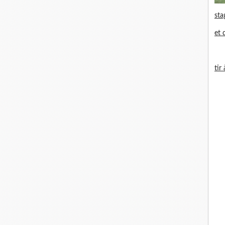
sta
et 
tir