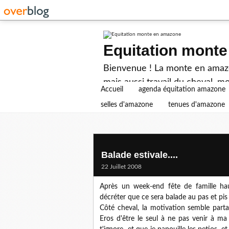
Equitation mont
Bienvenue ! La monte en amazon
mais aussi travail du cheval, mo
Accueil
agenda équitation amazone
selles d'amazone
tenues d'amazone
Balade estivale....
22 Juillet 2008
Après un week-end fête de famille hau
décréter que ce sera balade au pas et pis
Côté cheval, la motivation semble partag
Eros d'être le seul à ne pas venir à ma