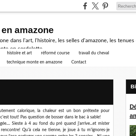
e en amazone
e dans l'art, l'histoire, les selles d'amazone, les tenue
nte en cordelette...
histoire et art
réformé course
travail du cheval
technique monte en amazone
Contact
Dé
tement calorique, la chaleur est un bon prétexte pour
a
 c'est tout! Pas question de bosser dans le bac à sable!
ée.... Sieste à 4 au fond du pré quand j'arrive...et mister
 rencontre! Qu'à cela ne tienne, je joue à tu m'ignores-je