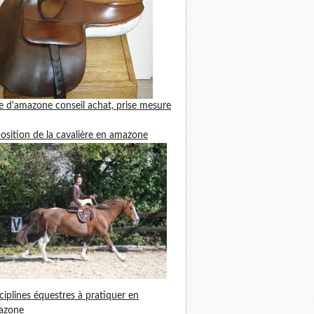
le d'amazone
conseil achat, prise mesure
position de la cavalière en amazone
ciplines équestres à pratiquer en
azone