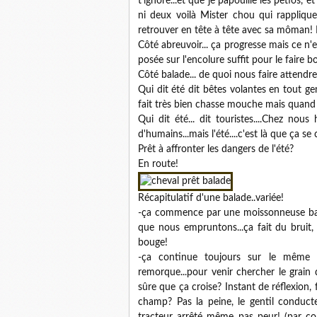
t'ignore...et que je papouille les petios, 
ni deux voilà Mister chou qui rapplique 
retrouver en tête à tête avec sa môman
Côté abreuvoir... ça progresse mais ce n'e
posée sur l'encolure suffit pour le faire bo
Côté balade... de quoi nous faire attend
Qui dit été dit bêtes volantes en tout ge
fait très bien chasse mouche mais quan
Qui dit été... dit touristes....Chez nou
d'humains...mais l'été....c'est là que ça se 
Prêt à affronter les dangers de l'été?
En route!
Récapitulatif d'une balade..variée!
-ça commence par une moissonneuse batt
que nous empruntons...ça fait du bruit,
bouge!
-ça continue toujours sur le même c
remorque...pour venir chercher le grain 
sûre que ça croise? Instant de réflexion, 
champ? Pas la peine, le gentil conduct