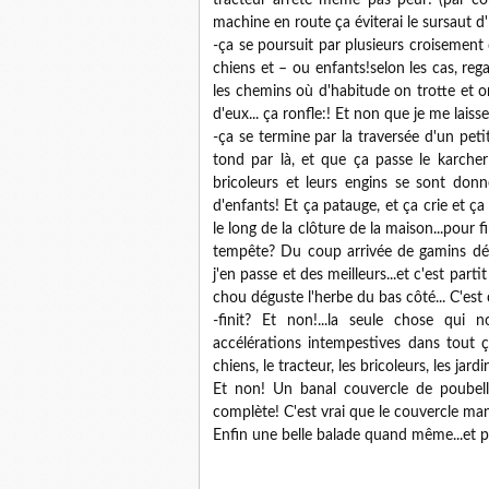
tracteur arrêté même pas peur! (par co
machine en route ça éviterai le sursaut d'
-ça se poursuit par plusieurs croisement
chiens et – ou enfants!selon les cas, reg
les chemins où d'habitude on trotte et o
d'eux... ça ronfle:! Et non que je me laiss
-ça se termine par la traversée d'un petit
tond par là, et que ça passe le karcher p
bricoleurs et leurs engins se sont donn
d'enfants! Et ça patauge, et ça crie et ça
le long de la clôture de la maison...pour fi
tempête? Du coup arrivée de gamins dégoul
j'en passe et des meilleurs...et c'est par
chou déguste l'herbe du bas côté... C'est
-finit? Et non!...la seule chose qui
accélérations intempestives dans tout ç
chiens, le tracteur, les bricoleurs, les jardi
Et non! Un banal couvercle de poubell
complète! C'est vrai que le couvercle ma
Enfin une belle balade quand même...et po