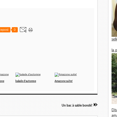
epost
0
sel
la 
zone
balade d'automne
Amazone suite!
Un bac à sable bondé!
Dis
am