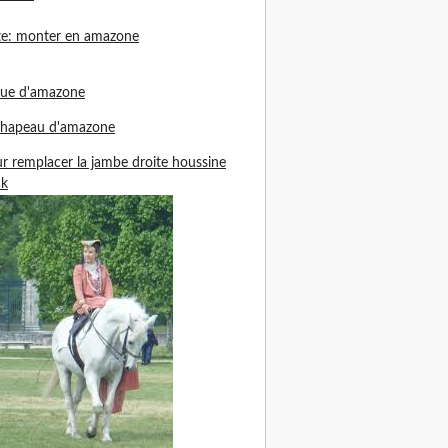
te: monter en amazone
nue d'amazone
chapeau d'amazone
r remplacer la jambe droite houssine
ck