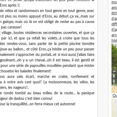
ntre ce serait sympa d'attendre un peu pour remettre la
mon
Eros après !)
am
 de vélos et randonneurs en tout genre en tout genre, avec
étr
ard plus ou moins appuyé d'Eros, au début..ça va...mais sur
d'
n galope, mais où là on est obligé de rester au pas à cause
dif
e pas caresser!
d'
 village...toutes résidences secondaires ouvertes, et que ça
arç
ar ici, et que ça refait les volets...à croire que tous les
his
ées rendes-vous, sans parler de la petite piscine bondée
 joue au ballon... et côté Eros..ça hésite un peu pour passer
nalement s'approcher du portail...et si moi aussi j'allais faire
inant...oh y a un cheval...oh il est beau, il est gentil et
tit pour une série de papouilles mouillées pendant que mister
 chouette les balades finalement!
 nous aura valu écart, marche en crabe, ronflement et
a à votre avis cest quoi? La moissonneuse, les vélos, les
niers, les nageurs?..
e ronde tombé au beau milieu de la route... la panique
Qu
ngeur de dadou c'est bien connu!
ur la tranquillité...on ferra mieux cet automne!