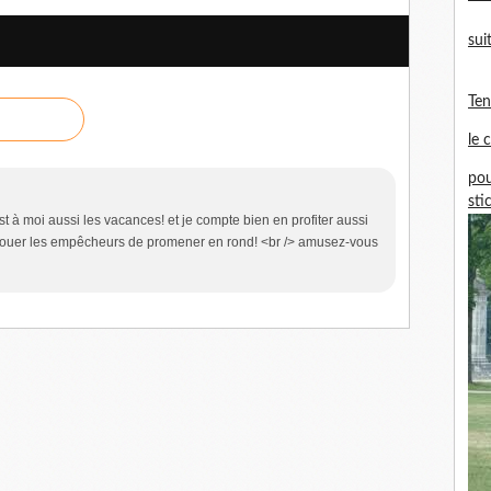
sui
Te
le 
pou
sti
st à moi aussi les vacances! et je compte bien en profiter aussi
 jouer les empêcheurs de promener en rond! <br /> amusez-vous