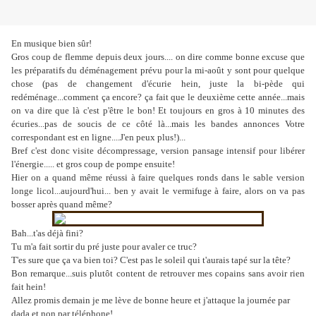
En musique bien sûr!
Gros coup de flemme depuis deux jours.... on dire comme bonne excuse que
les préparatifs du déménagement prévu pour la mi-août y sont pour quelque
chose (pas de changement d'écurie hein, juste la bi-pède qui
redéménage...comment ça encore? ça fait que le deuxième cette année...mais
on va dire que là c'est p'être le bon! Et toujours en gros à 10 minutes des
écuries...pas de soucis de ce côté là...mais les bandes annonces Votre
correspondant est en ligne....J'en peux plus!)...
Bref c'est donc visite décompressage, version pansage intensif pour libérer
l'énergie..... et gros coup de pompe ensuite!
Hier on a quand même réussi à faire quelques ronds dans le sable version
longe licol...aujourd'hui... ben y avait le vermifuge à faire, alors on va pas
bosser après quand même?
Bah...t'as déjà fini?
Tu m'a fait sortir du pré juste pour avaler ce truc?
T'es sure que ça va bien toi? C'est pas le soleil qui t'aurais tapé sur la tête?
Bon remarque...suis plutôt content de retrouver mes copains sans avoir rien
fait hein!
Allez promis demain je me lève de bonne heure et j'attaque la journée par
dada et non par téléphone!