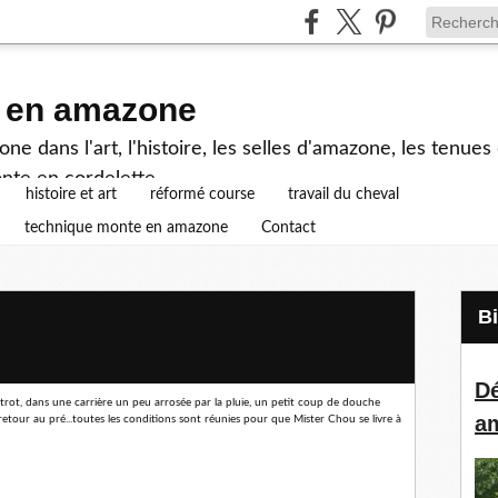
e en amazone
e dans l'art, l'histoire, les selles d'amazone, les tenue
nte en cordelette...
histoire et art
réformé course
travail du cheval
technique monte en amazone
Contact
Dé
rot, dans une carrière un peu arrosée par la pluie, un petit coup de douche
a
 retour au pré...toutes les conditions sont réunies pour que Mister Chou se livre à