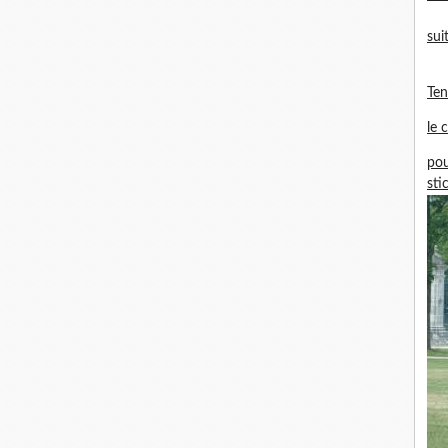
sui
Te
le 
pou
sti