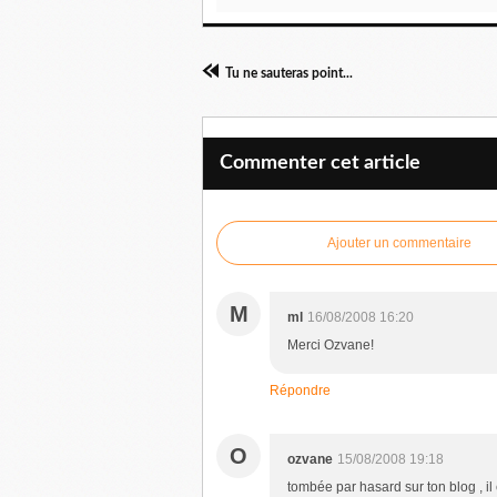
Tu ne sauteras point...
Commenter cet article
Ajouter un commentaire
M
ml
16/08/2008 16:20
Merci Ozvane!
Répondre
O
ozvane
15/08/2008 19:18
tombée par hasard sur ton blog , il