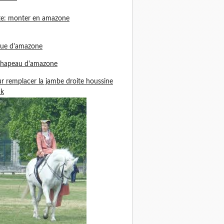
te: monter en amazone
nue d'amazone
chapeau d'amazone
r remplacer la jambe droite houssine
ck