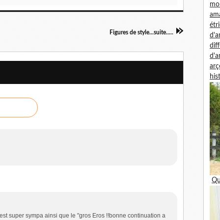
mon
am
étr
Figures de style...suite.....
d'
dif
d'
arç
his
Qu
 est super sympa ainsi que le "gros Eros !!bonne continuation a