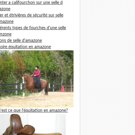
ter a califourchon sur une selle d
azone
ier et étrivières de sécurité sur selle
amazone
férents types de fourches d'une selle
amzone
ons de selle d'amazone
toire équitation en amazone
'est ce que l'équitation en amazone?