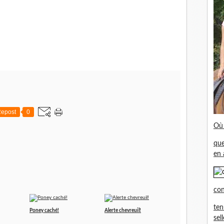
epost
0
Où 
que
en 
con
ten
Poney caché!
Alerte chevreuil!
sel