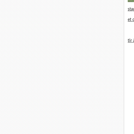
sta
et 
tir