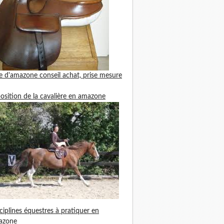
le d'amazone
conseil achat, prise mesure
position de la cavalière en amazone
ciplines équestres à pratiquer en
azone