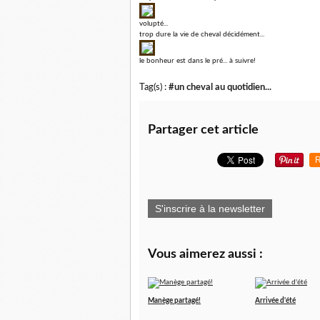
volupté...
trop dure la vie de cheval décidément...
le bonheur est dans le pré... à suivre!
Tag(s) :
#un cheval au quotidien...
Partager cet article
R
S'inscrire à la newsletter
Vous aimerez aussi :
Manège partagé!
Arrivée d'été