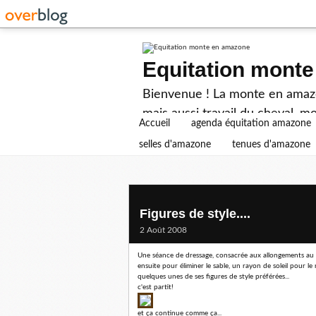
Equitation mont
Bienvenue ! La monte en amazon
mais aussi travail du cheval, mo
Accueil
agenda équitation amazone
selles d'amazone
tenues d'amazone
Figures de style....
2 Août 2008
Une séance de dressage, consacrée aux allongements au t
ensuite pour éliminer le sable, un rayon de soleil pour le
quelques unes de ses figures de style préférées...
c'est partit!
et ça continue comme ça...