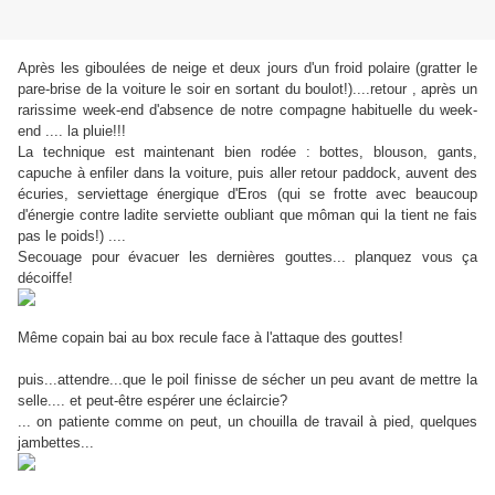
Après les giboulées de neige et deux jours d'un froid polaire (gratter le
pare-brise de la voiture le soir en sortant du boulot!)....retour , après un
rarissime week-end d'absence de notre compagne habituelle du week-
end .... la pluie!!!
La technique est maintenant bien rodée : bottes, blouson, gants,
capuche à enfiler dans la voiture, puis aller retour paddock, auvent des
écuries, serviettage énergique d'Eros (qui se frotte avec beaucoup
d'énergie contre ladite serviette oubliant que môman qui la tient ne fais
pas le poids!) ....
Secouage pour évacuer les dernières gouttes... planquez vous ça
décoiffe!
Même copain bai au box recule face à l'attaque des gouttes!
puis...attendre...que le poil finisse de sécher un peu avant de mettre la
selle.... et peut-être espérer une éclaircie?
... on patiente comme on peut, un chouilla de travail à pied, quelques
jambettes...