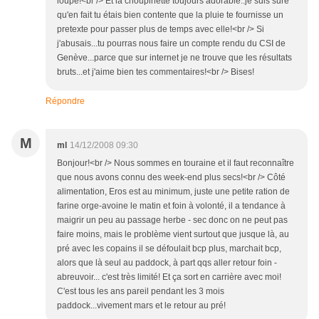
loupé!<br /> Et la choupinette toujours adorable..je suis sure
qu'en fait tu étais bien contente que la pluie te fournisse un
pretexte pour passer plus de temps avec elle!<br /> Si
j'abusais...tu pourras nous faire un compte rendu du CSI de
Genève...parce que sur internet je ne trouve que les résultats
bruts...et j'aime bien tes commentaires!<br /> Bises!
Répondre
M
ml
14/12/2008 09:30
Bonjour!<br /> Nous sommes en touraine et il faut reconnaître
que nous avons connu des week-end plus secs!<br /> Côté
alimentation, Eros est au minimum, juste une petite ration de
farine orge-avoine le matin et foin à volonté, il a tendance à
maigrir un peu au passage herbe - sec donc on ne peut pas
faire moins, mais le problème vient surtout que jusque là, au
pré avec les copains il se défoulait bcp plus, marchait bcp,
alors que là seul au paddock, à part qqs aller retour foin -
abreuvoir... c'est très limité! Et ça sort en carrière avec moi!
C'est tous les ans pareil pendant les 3 mois
paddock...vivement mars et le retour au pré!