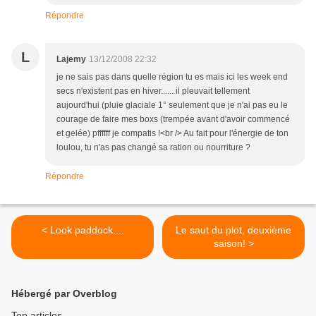
Répondre
L
Lajemy
13/12/2008 22:32
je ne sais pas dans quelle région tu es mais ici les week end
secs n'existent pas en hiver...... il pleuvait tellement
aujourd'hui (pluie glaciale 1° seulement que je n'ai pas eu le
courage de faire mes boxs (trempée avant d'avoir commencé
et gelée) pffffff je compatis !<br /> Au fait pour l'énergie de ton
loulou, tu n'as pas changé sa ration ou nourriture ?
Répondre
< Look paddock....
Le saut du plot, deuxième
saison! >
Hébergé par Overblog
Top articles