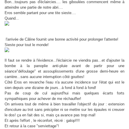
Bon...toujours pas d'éclaircies.... les giboulées commencent même à
atteindre une partie de notre abri....
Eros semble partant pour une tite sieste....
Quand...
l'arrivée de Câline fournit une bonne activité pour prolonger l'attente!
Sieste pour tout le monde!
Il faut se rendre à l'évidence...l'éclaircie ne viendra pas...et d'ajouter la
bombe à la panoplie anti-pluie avant de partir pour une
séance"défoulage" et assouplissements d'une grosse demi-heure en
carrière...sans aucune interruption côté gouttes!
Côté Eros en revanche l'eau n'a aucune incidence sur l'état qui est le
sien depuis une dizaine de jours...à fond à fond à fond!
Pas de coup de cul aujourd'hui mais quelques écarts forts
sympathiques pour achever de me réchauffer!
On arrivera tout de même à bien travailler l'objectif du jour : extension
d'encolure au trot sans précipiter ni se mettre sur les épaules ni creuser
le dos! ça en fait des si, mais ça avance pas trop mal!
Et après l'effort , le réconfort, récré : galop!!!!
Et retour à la case "serviettage"!