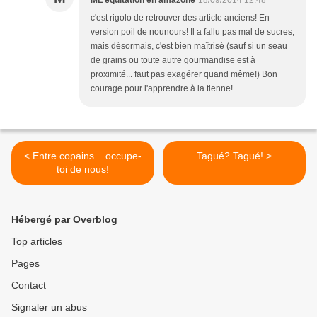
ML équitation en amazone
18/09/2014 12:48
c'est rigolo de retrouver des article anciens! En
version poil de nounours! Il a fallu pas mal de sucres,
mais désormais, c'est bien maîtrisé (sauf si un seau
de grains ou toute autre gourmandise est à
proximité... faut pas exagérer quand même!) Bon
courage pour l'apprendre à la tienne!
< Entre copains... occupe-
Tagué? Tagué! >
toi de nous!
Hébergé par Overblog
Top articles
Pages
Contact
Signaler un abus