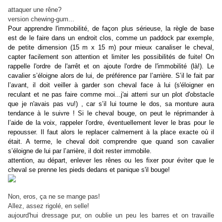
attaquer une rêne?
version chewing-gum...
Pour apprendre l'immobilité, de façon plus sérieuse, la règle de base
est de le faire dans un endroit clos, comme un paddock par exemple,
de petite dimension (15 m x 15 m) pour mieux canaliser le cheval,
capter facilement son attention et limiter les possibilités de fuite! On
rappelle l'ordre de l'arrêt et on ajoute l'ordre de l'immobilité (là!). Le
cavalier s’éloigne alors de lui, de préférence par l’arrière. S’il le fait par
l’avant, il doit veiller à garder son cheval face à lui (s'éloigner en
reculant et ne pas faire comme moi...j'ai atterri sur un plot d'obstacle
que je n'avais pas vu!) , car s’il lui tourne le dos, sa monture aura
tendance à le suivre ! Si le cheval bouge, on peut le réprimander à
l’aide de la voix, rappeler l'ordre, éventuellement lever le bras pour le
repousser. Il faut alors le replacer calmement à la place exacte où il
était. A terme, le cheval doit comprendre que quand son cavalier
s’éloigne de lui par l’arrière, il doit rester immobile.
attention, au départ, enlever les rênes ou les fixer pour éviter que le
cheval se prenne les pieds dedans et panique s'il bouge!
Non, eros, ça ne se mange pas!
Allez, assez rigolé, en selle!
aujourd'hui dressage pur, on oublie un peu les barres et on travaille