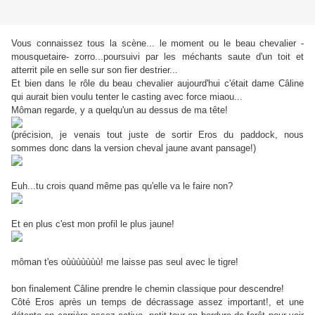
Vous connaissez tous la scène... le moment ou le beau chevalier -
mousquetaire- zorro...poursuivi par les méchants saute d'un toit et
atterrit pile en selle sur son fier destrier...
Et bien dans le rôle du beau chevalier aujourd'hui c'était dame Câline
qui aurait bien voulu tenter le casting avec force miaou...
Môman regarde, y a quelqu'un au dessus de ma tête!
(précision, je venais tout juste de sortir Eros du paddock, nous
sommes donc dans la version cheval jaune avant pansage!)
Euh...tu crois quand même pas qu'elle va le faire non?
Et en plus c'est mon profil le plus jaune!
môman t'es oùùùùùùù! me laisse pas seul avec le tigre!
bon finalement Câline prendre le chemin classique pour descendre!
Côté Eros après un temps de décrassage assez important!, et une