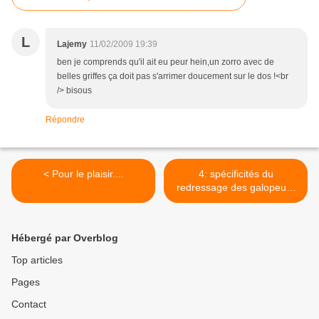
L
Lajemy
11/02/2009 19:39
ben je comprends qu'il ait eu peur hein,un zorro avec de
belles griffes ça doit pas s'arrimer doucement sur le dos !<br
/> bisous
Répondre
< Pour le plaisir....
4: spécificités du
redressage des galopeurs
réformés des courses >
Hébergé par Overblog
Top articles
Pages
Contact