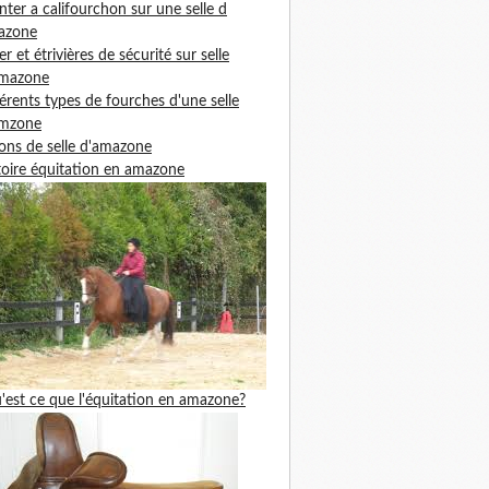
ter a califourchon sur une selle d
azone
ier et étrivières de sécurité sur selle
amazone
férents types de fourches d'une selle
amzone
ons de selle d'amazone
toire équitation en amazone
'est ce que l'équitation en amazone?