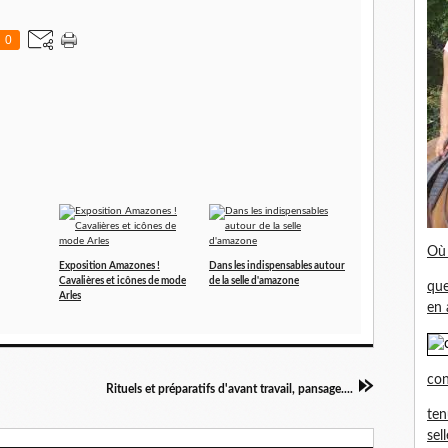
0
Où 
Exposition Amazones !
Dans les indispensables autour
Cavalières et icônes de mode
de la selle d'amazone
que
Arles
en 
con
Rituels et préparatifs d'avant travail, pansage....
ten
sel