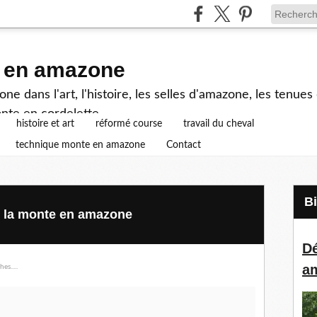
e en amazone
e dans l'art, l'histoire, les selles d'amazone, les tenue
nte en cordelette...
histoire et art
réformé course
travail du cheval
technique monte en amazone
Contact
de la monte en amazone
Dé
a
s.....