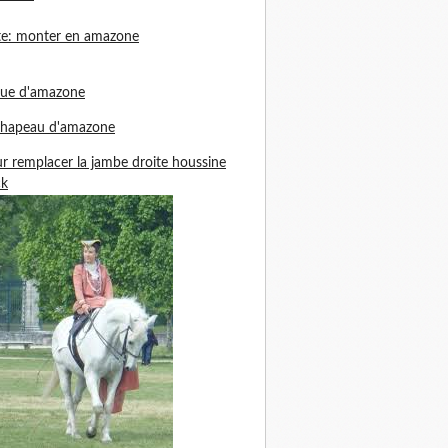
te: monter en amazone
nue d'amazone
chapeau d'amazone
r remplacer la jambe droite houssine
ck