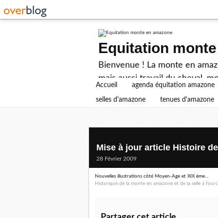
Equitation mont
Bienvenue ! La monte en amazon
mais aussi travail du cheval, mo
Accueil
agenda équitation amazone
selles d'amazone
tenues d'amazone
Mise à jour article Histoire 
28 Février 2009
Nouvelles illustrations côté Moyen-Age et XIX ème...
Historique de la monte en amazone et de la selle à fourche
Partager cet article