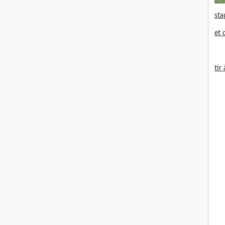
sta
et 
tir