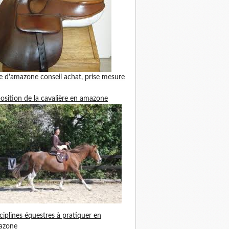
le d'amazone
conseil achat, prise mesure
position de la cavalière en amazone
ciplines équestres à pratiquer en
azone