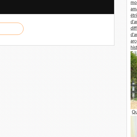
mon
am
étr
d'
dif
d'
arç
his
Qu