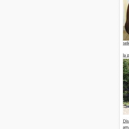
sel
la 
Dis
am