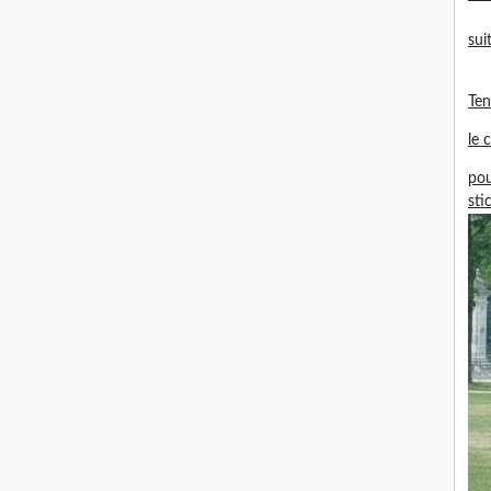
sui
Te
le 
pou
sti