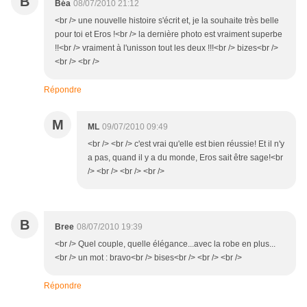
B
Béa
08/07/2010 21:12
<br /> une nouvelle histoire s'écrit et, je la souhaite très belle
pour toi et Eros !<br /> la dernière photo est vraiment superbe
!!<br /> vraiment à l'unisson tout les deux !!!<br /> bizes<br />
<br /> <br />
Répondre
M
ML
09/07/2010 09:49
<br /> <br /> c'est vrai qu'elle est bien réussie! Et il n'y
a pas, quand il y a du monde, Eros sait être sage!<br
/> <br /> <br /> <br />
B
Bree
08/07/2010 19:39
<br /> Quel couple, quelle élégance...avec la robe en plus...
<br /> un mot : bravo<br /> bises<br /> <br /> <br />
Répondre