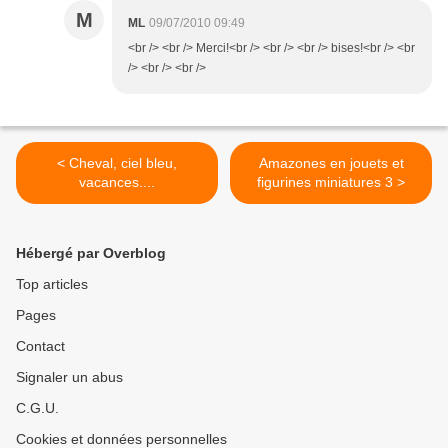
M
ML
09/07/2010 09:49
<br /> <br /> Merci!<br /> <br /> <br /> bises!<br /> <br
/> <br /> <br />
< Cheval, ciel bleu,
Amazones en jouets et
vacances....
figurines miniatures 3 >
Hébergé par Overblog
Top articles
Pages
Contact
Signaler un abus
C.G.U.
Cookies et données personnelles