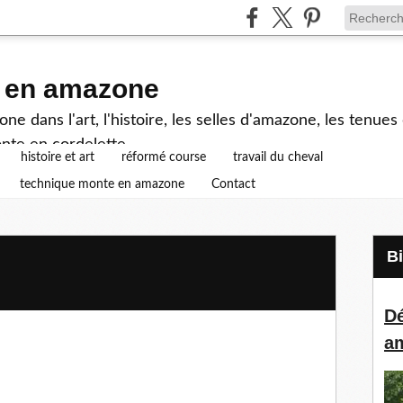
e en amazone
e dans l'art, l'histoire, les selles d'amazone, les tenue
nte en cordelette...
histoire et art
réformé course
travail du cheval
technique monte en amazone
Contact
Dé
a