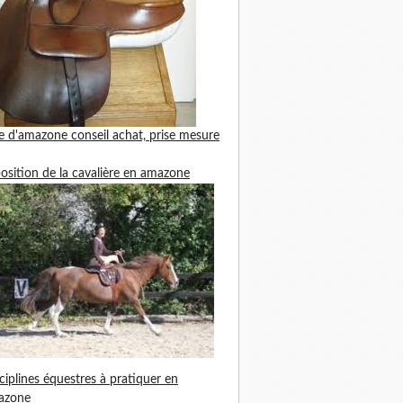
le d'amazone
conseil achat, prise mesure
position de la cavalière en amazone
ciplines équestres à pratiquer en
azone