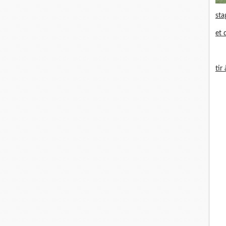
sta
et 
tir