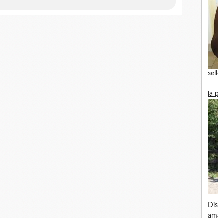
sel
la 
Dis
am