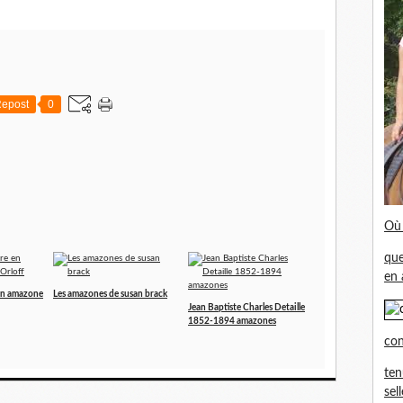
epost
0
Où 
que
en 
 en amazone
Les amazones de susan brack
Jean Baptiste Charles Detaille
1852-1894 amazones
con
ten
sel