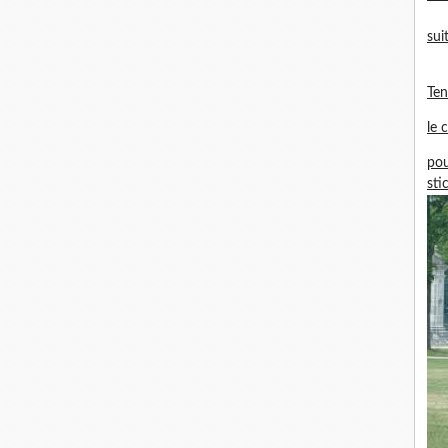
sui
Te
le 
pou
sti