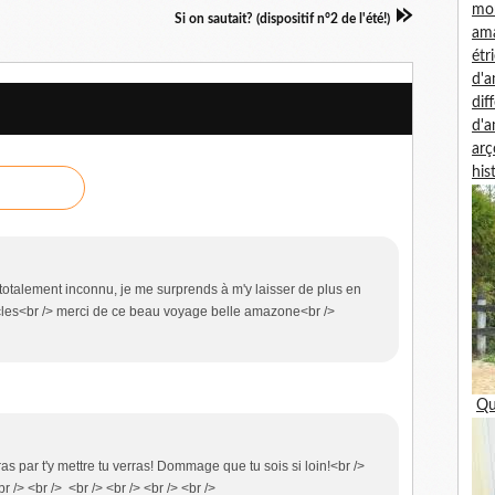
mon
Si on sautait? (dispositif n°2 de l'été!)
am
étr
d'
dif
d'
arç
his
totalement inconnu, je me surprends à m'y laisser de plus en
icles<br /> merci de ce beau voyage belle amazone<br />
Qu
niras par t'y mettre tu verras! Dommage que tu sois si loin!<br />
r /> <br /> <br /> <br /> <br /> <br />