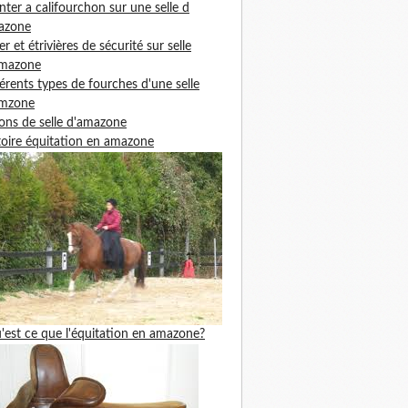
ter a califourchon sur une selle d
azone
ier et étrivières de sécurité sur selle
amazone
férents types de fourches d'une selle
amzone
ons de selle d'amazone
toire équitation en amazone
'est ce que l'équitation en amazone?