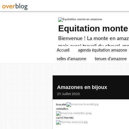
Equitation mont
Bienvenue ! La monte en amazon
mais aussi travail du cheval, mo
Accueil
agenda équitation amazone
selles d'amazone
tenues d'amazone
Amazones en bijoux
25 Juillet 2010
bracelet
médaillon
carré Hermès