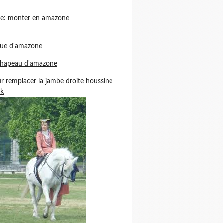
te: monter en amazone
nue d'amazone
chapeau d'amazone
r remplacer la jambe droite houssine
ck