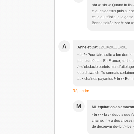
<br /> <br /> Quand tu lis 
cliques dessus puis sur par
celle qui s'intitule le gest
Bonne soirée!<br /> <br /> 
A
Anne et Cat
12/10/2011 14:01
<br /> Pour faire suite à ton dernier
par les médias. En France, sorti du 
/> d'obstacle parfois mais l'attelag
equidiawatch. Tu connais certainem
aux chaînes payantes !<br /> Bonne
Répondre
M
ML équitation en amazo
<br /> <br /> depuis que j'
chaine, il y a des choses 
de découvrir de<br /> bell