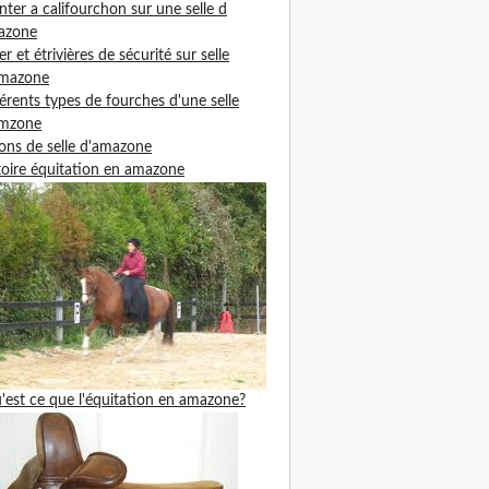
ter a califourchon sur une selle d
azone
ier et étrivières de sécurité sur selle
amazone
férents types de fourches d'une selle
amzone
ons de selle d'amazone
toire équitation en amazone
'est ce que l'équitation en amazone?