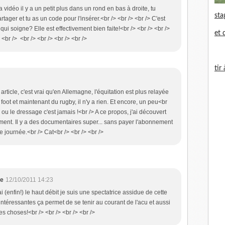
la vidéo il y a un petit plus dans un rond en bas à droite, tu
sta
tager et tu as un code pour l'insérer.<br /> <br /> <br /> C'est
e qui soigne? Elle est effectivement bien faite!<br /> <br /> <br />
et 
<br /> <br /> <br /> <br /> <br />
tir
 article, c'est vrai qu'en Allemagne, l'équitation est plus relayée
foot et maintenant du rugby, il n'y a rien. Et encore, un peu<br
e ou le dressage c'est jamais !<br /> A ce propos, j'ai découvert
ent. Il y a des documentaires super... sans payer l'abonnement
 journée.<br /> Cat<br /> <br /> <br />
ne
12/10/2011 14:23
ai (enfin!) le haut débit je suis une spectatrice assidue de cette
intéressantes ça permet de se tenir au courant de l'acu et aussi
es choses!<br /> <br /> <br /> <br />