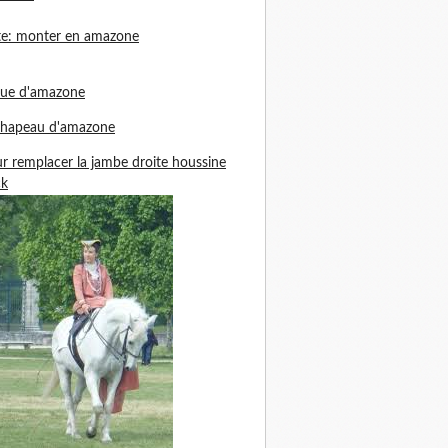
te: monter en amazone
nue d'amazone
chapeau d'amazone
r remplacer la jambe droite houssine
ck