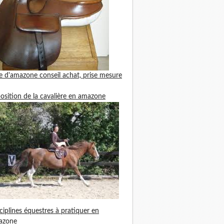
le d'amazone
conseil achat, prise mesure
position de la cavalière en amazone
ciplines équestres à pratiquer en
azone