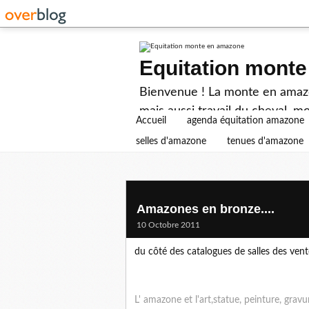
Equitation mont
Bienvenue ! La monte en amazon
mais aussi travail du cheval, mo
Accueil
agenda équitation amazone
selles d'amazone
tenues d'amazone
Amazones en bronze....
10 Octobre 2011
du côté des catalogues de salles des ven
L' amazone et l'art,statue, peinture, gravur