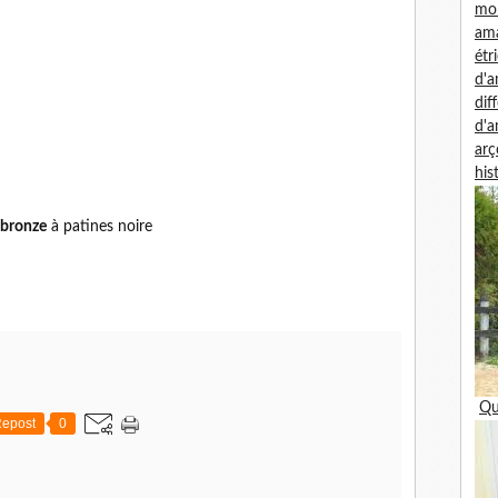
mon
am
étr
d'
dif
d'
arç
his
bronze
à patines noire
Qu
epost
0