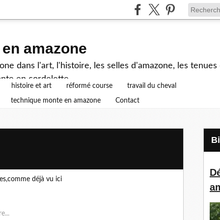
e en amazone
e dans l'art, l'histoire, les selles d'amazone, les tenue
nte en cordelette...
histoire et art
réformé course
travail du cheval
technique monte en amazone
Contact
Dé
tes,comme déjà vu ici
a
e...