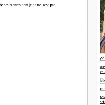
de ces bronzes dont je ne me lasse pas
Où 
que
en 
con
ten
sel