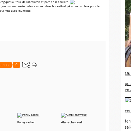
giques autour de l'abreuvoir et près de la barrière...
on va donc rester sabots au sec dans la carrière! (et au sec au box pour le
ui frise avec l'humidité!
epost
0
Où 
que
en 
con
ten
Poney caché!
Alerte chevreuil!
sel