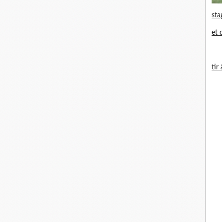
sta
et 
tir