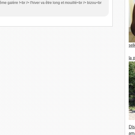
e galère !<br /> l'hiver va être long et mouillé<br /> bizou<br
sel
la 
Dis
am