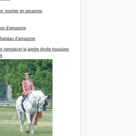
te: monter en amazone
nue d'amazone
chapeau d'amazone
r remplacer la jambe droite houssine
ck