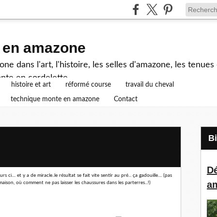
e en amazone
e dans l'art, l'histoire, les selles d'amazone, les tenue
nte en cordelette...
histoire et art
réformé course
travail du cheval
technique monte en amazone
Contact
Dé
rs ci.... et y a de miracle..le résultat se fait vite sentir au pré... ça gadouille.... (pas
a
aison, où comment ne pas laisser les chaussures dans les parterres...!)