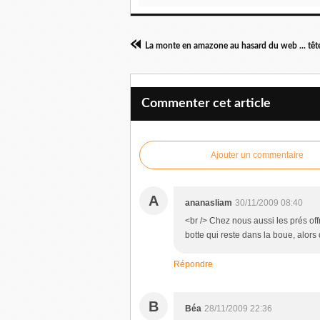
Commenter cet article
Ajouter un commentaire
A
ananasliam
30/11/2009 08:40
<br /> Chez nous aussi les prés offr
botte qui reste dans la boue, alors q
Répondre
B
Béa
28/11/2009 22:36