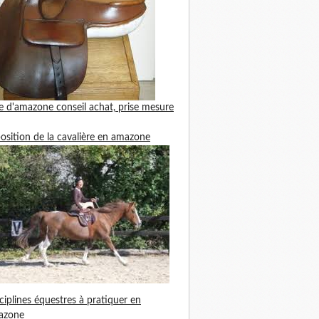
le d'amazone
conseil achat, prise mesure
position de la cavalière en amazone
ciplines équestres à pratiquer en
azone