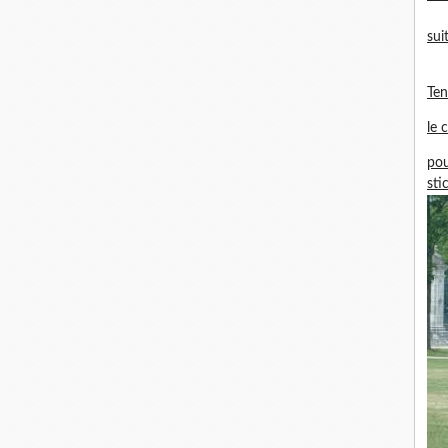
sui
Te
le 
pou
sti