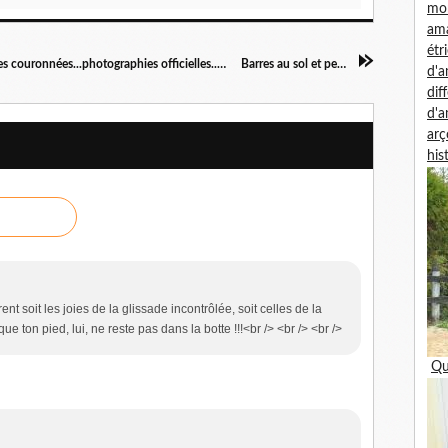
mon
am
étr
La monte en amazone au hasard du web ... têtes couronnées...photographies officielles...pièces de monnaie
Barres au sol et petit droit
d'
dif
d'
arç
his
ent soit les joies de la glissade incontrôlée, soit celles de la
ue ton pied, lui, ne reste pas dans la botte !!!<br /> <br /> <br />
Qu