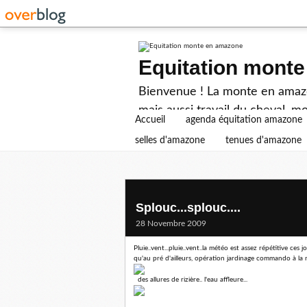
Equitation mont
Bienvenue ! La monte en amazon
mais aussi travail du cheval, mo
Accueil
agenda équitation amazone
selles d'amazone
tenues d'amazone
Splouc...splouc....
28 Novembre 2009
Pluie..vent...pluie..vent..la météo est assez répétitive ces jou
qu'au pré d'ailleurs, opération jardinage commando à la m
des allures de rizière.. l'eau affleure...