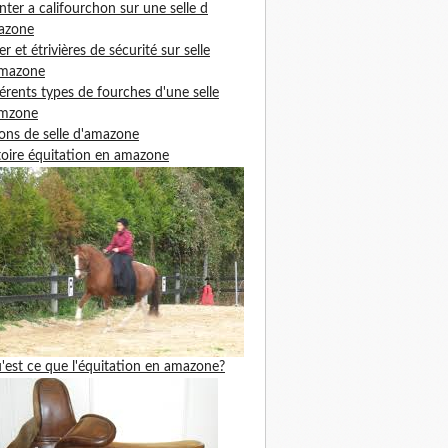
ter a califourchon sur une selle d
azone
ier et étrivières de sécurité sur selle
amazone
férents types de fourches d'une selle
amzone
ons de selle d'amazone
toire équitation en amazone
'est ce que l'équitation en amazone?