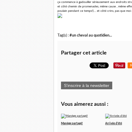
ça commence à gadouiller sérieusement aux endroits straté
et côté chemin de promenades, même cause , même effet, 
poulain pendant ce temps!).... et côté crins, pas que moi q
Tag(s) :
#un cheval au quotidien...
Partager cet article
R
S'inscrire à la newsletter
Vous aimerez aussi :
Manège partagé!
Arrivée d'été