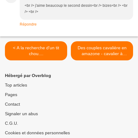
<br /> j'aime beaucoup le second dessin<br /> bizes<br /> <br
/> <br />
Répondre
< A la recherche d'un tit
Des couples cavalière en
chou....
amazone - cavalier à
califourchon... suite >
Hébergé par Overblog
Top articles
Pages
Contact
Signaler un abus
C.G.U.
Cookies et données personnelles