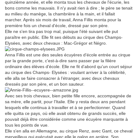
quinzième année, et elle monta tous les chevaux de l'écurie, les
bons comme les mauvais. Il n'y avait rien à dire ; le père se tenait
au milieu du manège, la chambrière à la main, et il fallait
marcher. Après six mois de travail, Anna Fillis monta pour la
première fois un cheval d'école, dressé par son père.
Elle ne s'en tira pas trop mal, puisque l'été suivant elle put
paraître en public. Elle fit ses débuts au cirque des Champs-
Elysées, avec deux chevaux : Mac-Grégor et Négro.
Anna Fillis est une des seules écuyères d'école entrée au cirque
par la grande porte, c'est-à-dire sans passer par la filière
ordinaire des élèves d'école. Elle ne fit d'abord qu'un court séjour
au cirque des Champs- Elysées : voulant arriver à la célébrité,
elle alla se faire consacrer à l'étranger, avec deux chevaux
dressés par son père, et un bon sauteur.
Avec ses trois chevaux, bien petite fille encore, accompagnée de
sa mère, elle partit, pour l'Italie. Elle y resta deux ans pendant
lesquels elle continua à travailler et à se perfectionner. Quand
elle quitta ce pays, où elle avait obtenu de grands succès, elle
pouvait déjà être considérée comme une écuyère marquante à
tous les points de vue.
Elle s'en alla en Allemagne, au cirque Renz, avec Gant, ce cheval
merveilleux qui exécutait avec elle le galop en arrière. Son