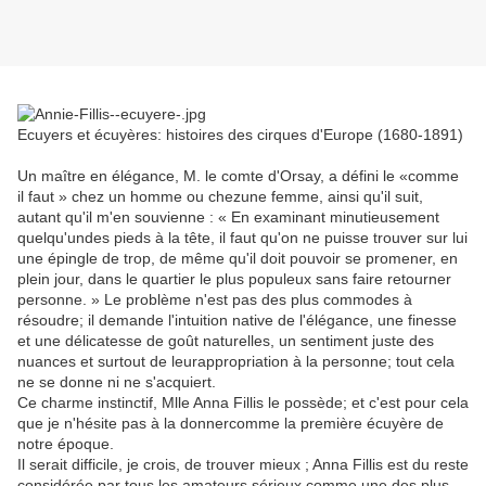
Ecuyers et écuyères: histoires des cirques d'Europe (1680-1891)
Un maître en élégance, M. le comte d'Orsay, a défini le «comme
il faut » chez un homme ou chezune femme, ainsi qu'il suit,
autant qu'il m'en souvienne : « En examinant minutieusement
quelqu'undes pieds à la tête, il faut qu'on ne puisse trouver sur lui
une épingle de trop, de même qu'il doit pouvoir se promener, en
plein jour, dans le quartier le plus populeux sans faire retourner
personne. » Le problème n'est pas des plus commodes à
résoudre; il demande l'intuition native de l'élégance, une finesse
et une délicatesse de goût naturelles, un sentiment juste des
nuances et surtout de leurappropriation à la personne; tout cela
ne se donne ni ne s'acquiert.
Ce charme instinctif, Mlle Anna Fillis le possède; et c'est pour cela
que je n'hésite pas à la donnercomme la première écuyère de
notre époque.
Il serait difficile, je crois, de trouver mieux ; Anna Fillis est du reste
considérée par tous les amateurs sérieux comme une des plus