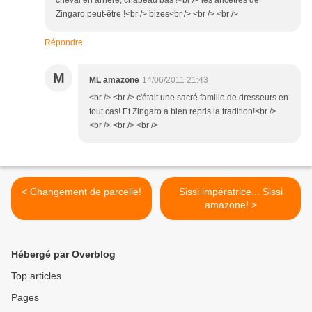
cheval en arrière, chapeau bas !<br /> les ancêtres de
Zingaro peut-être !<br /> bizes<br /> <br /> <br />
Répondre
M
ML amazone
14/06/2011 21:43
<br /> <br /> c'était une sacré famille de dresseurs en
tout cas! Et Zingaro a bien repris la tradition!<br />
<br /> <br /> <br />
< Changement de parcelle!
Sissi impératrice... Sissi
amazone! >
Hébergé par Overblog
Top articles
Pages