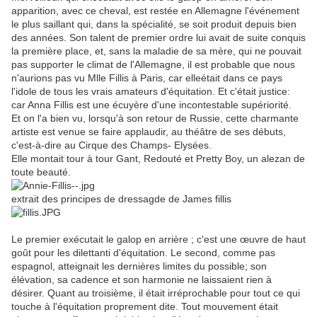
apparition, avec ce cheval, est restée en Allemagne l'événement
le plus saillant qui, dans la spécialité, se soit produit depuis bien
des années. Son talent de premier ordre lui avait de suite conquis
la première place, et, sans la maladie de sa mère, qui ne pouvait
pas supporter le climat de l'Allemagne, il est probable que nous
n'aurions pas vu Mlle Fillis à Paris, car elleétait dans ce pays
l'idole de tous les vrais amateurs d'équitation. Et c'était justice:
car Anna Fillis est une écuyère d'une incontestable supériorité.
Et on l'a bien vu, lorsqu'à son retour de Russie, cette charmante
artiste est venue se faire applaudir, au théâtre de ses débuts,
c'est-à-dire au Cirque des Champs- Elysées.
Elle montait tour à tour Gant, Redouté et Pretty Boy, un alezan de
toute beauté.
extrait des principes de dressagde de James fillis
Le premier exécutait le galop en arrière ; c'est une œuvre de haut
goût pour les dilettanti d'équitation. Le second, comme pas
espagnol, atteignait les dernières limites du possible; son
élévation, sa cadence et son harmonie ne laissaient rien à
désirer. Quant au troisième, il était irréprochable pour tout ce qui
touche à l'équitation proprement dite. Tout mouvement était