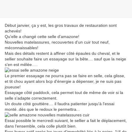
Début janvier, ça y est, les gros travaux de restauration sont
achevés!
Qu'elle a changé cette selle d'amazone!
Nouvelles matelassures, recouvertes d'un cuir tout neuf,
méconnaissables!
Mais des détails restent à affiner côté épaules du cheval, et le
sellier souhaite faire un essayage sur la bête.... sauf que la neige
s'en est mêlée.....
Le premier essayage ne pourra pas se faire en selle, cela glisse,
et tit chou ayant alors bcp d'énergie a dépenser, je ne suis pas
joueuse!
Essayage côté paddock, cela permet tout de même de voir si la
selle s'adapte correctement.
Un doute côté gouttière.... il faudra patienter jusqu'à l'essai
monté..dès que le redoux le permettra...
Essai possible le mercredi suivant, le sellier a fait le déplacement,
dans l'ensemble, cela colle plutôt bien.
Eros hyper actif après les jours d'immobilité liés à la neige, 1/4 de