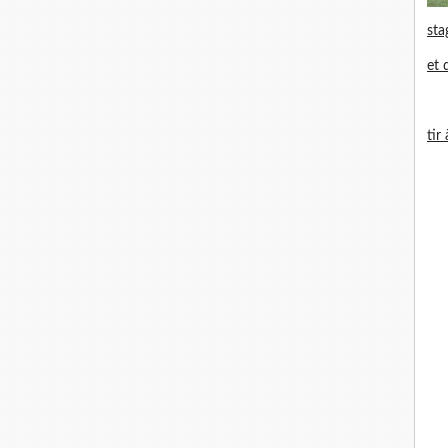
sta
et 
tir