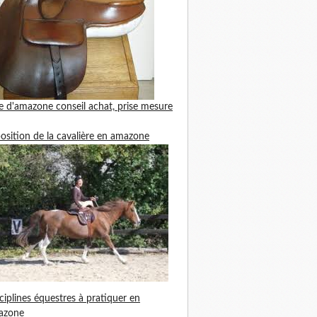
le d'amazone
conseil achat, prise mesure
position de la cavalière en amazone
ciplines équestres à pratiquer en
azone