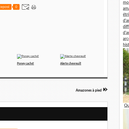
mon
epost
0
am
étr
d'
dif
d'
arç
his
Poney caché!
Alerte chevreuil!
Amazones à pied
Qu