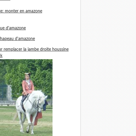
te: monter en amazone
nue d'amazone
chapeau d'amazone
r remplacer la jambe droite houssine
ck