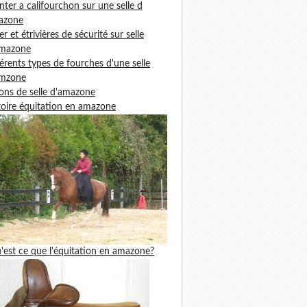
ter a califourchon sur une selle d
azone
ier et étrivières de sécurité sur selle
amazone
férents types de fourches d'une selle
amzone
ons de selle d'amazone
toire équitation en amazone
'est ce que l'équitation en amazone?