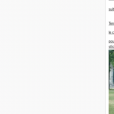
sui
Te
le 
pou
sti