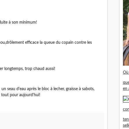
 réduite à son minimum!
ou,drôlement efficace la queue du copain contre les
ger longtemps, trop chaud aussi!
Où 
que
en 
n seau d'eau après le bloc à lecher, graisse à sabots,
a tout pour aujourd'hui!
con
ten
sel