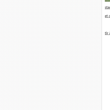
sta
et 
tir