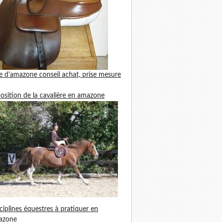
le d'amazone
conseil achat, prise mesure
position de la cavalière en amazone
ciplines équestres à pratiquer en
azone