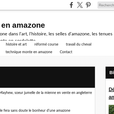
e en amazone
e dans l'art, l'histoire, les selles d'amazone, les tenue
nte en cordelette...
histoire et art
réformé course
travail du cheval
technique monte en amazone
Contact
Dé
ayhew, soeur jumelle de la mienne en vente en angleterre
a
elle fera sans doute le bonheur d'une amazone