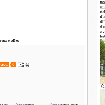
mon
am
étr
d'
dif
d'
arç
his
férents modèles
epost
0
Qu