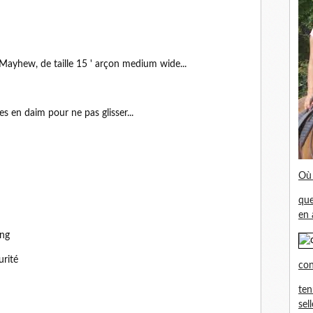
Mayhew, de taille 15 ' arçon medium wide...
s en daim pour ne pas glisser...
Où 
que
en 
urité
con
ten
sel