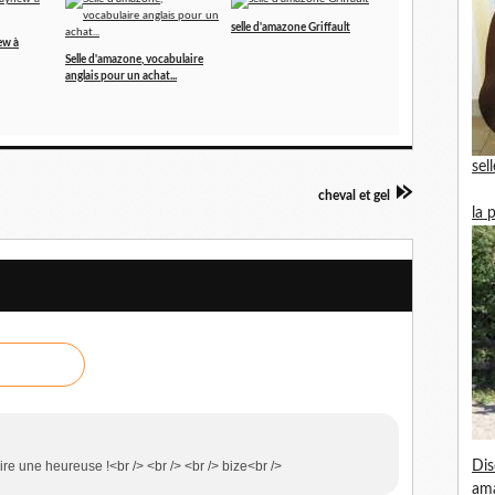
selle d'amazone Griffault
ew à
Selle d'amazone, vocabulaire
anglais pour un achat...
sel
cheval et gel
la 
Dis
aire une heureuse !<br /> <br /> <br /> bize<br />
am