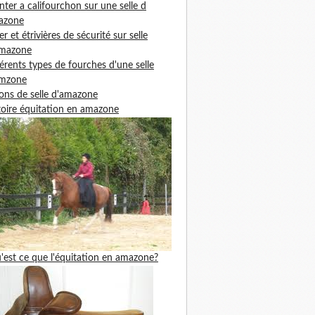
ter a califourchon sur une selle d
azone
ier et étrivières de sécurité sur selle
amazone
férents types de fourches d'une selle
amzone
ons de selle d'amazone
toire équitation en amazone
'est ce que l'équitation en amazone?