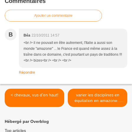
Commentaires
Ajouter un commentaire
B
Béa
22/10/2011 14:57
<br /> il ne pouvait en être autrement, l'Italie a aussi son
monde "amazone" ... le France est quand même assez à la
traîne dans ce domaine, c'est pourtant un pays de traditions !!!
<br /> bizes<br /> <br /> <br />
Répondre
< chevaux, vus d'en haut!
varier les disciplines en
équitation en amazone...
jeux, saut d'ostacle, cross >
Hébergé par Overblog
Top articles