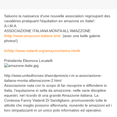
Saluons la naissance d'une nouvelle association regroupant des
cavalières pratiquant l'équitation en amazone en Italie!:
A.I.M.A.
ASSOCIAZIONE ITALIANA MONTA ALL'AMAZZONE
lihttp://www.amazzoni-italiane.it/nk
(avec une belle galerie
photos!)
linhttp://www.vialardi.org/amazzoni/aima.htmlk
Présidente Eleonora Locatelli
http://www.unitedhorses.it/wordpress/a-i-m-a-associazione-
italiana-monta-allamazzone-2.html
Associazione nata con lo scopo di far riscoprire e diffondere in
Italia, l'equitazione in sella da amazzone, nelle varie discipline
equestri, nel ricordo di una grande Amazzone italiana: La
Contessa Fanny Vialardi Di Sandigliano, promuovendo tutte le
attività che meglio possono affermarla, riunendo le amazzoni ed i
loro simpatizzanti in un unico polo informativo ed operativo.