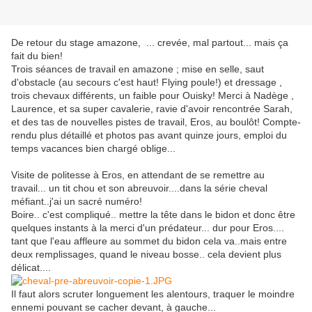
De retour du stage amazone, ... crevée, mal partout... mais ça
fait du bien!
Trois séances de travail en amazone ; mise en selle, saut
d'obstacle (au secours c'est haut! Flying poule!) et dressage ,
trois chevaux différents, un faible pour Ouisky! Merci à Nadège ,
Laurence, et sa super cavalerie, ravie d'avoir rencontrée Sarah,
et des tas de nouvelles pistes de travail, Eros, au boulôt! Compte-
rendu plus détaillé et photos pas avant quinze jours, emploi du
temps vacances bien chargé oblige...
Visite de politesse à Eros, en attendant de se remettre au
travail... un tit chou et son abreuvoir....dans la série cheval
méfiant..j'ai un sacré numéro!
Boire.. c'est compliqué.. mettre la tête dans le bidon et donc être
quelques instants à la merci d'un prédateur... dur pour Eros....
tant que l'eau affleure au sommet du bidon cela va..mais entre
deux remplissages, quand le niveau bosse.. cela devient plus
délicat....
Il faut alors scruter longuement les alentours, traquer le moindre
ennemi pouvant se cacher devant, à gauche...