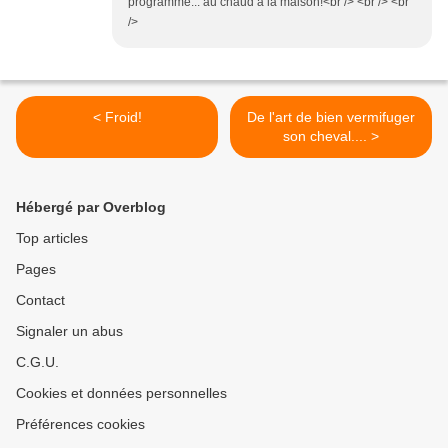
programme... au chaud à la maison!<br /> <br /> <br
/>
< Froid!
De l'art de bien vermifuger
son cheval.... >
Hébergé par Overblog
Top articles
Pages
Contact
Signaler un abus
C.G.U.
Cookies et données personnelles
Préférences cookies