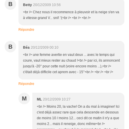
B
Betty
20/12/2009 10:56
<br /> Chez nous il recommence à pleuvoir et la neige s'en va
à vitesse grand V... snif :'(<br /> <br /> <br />
Répondre
B
Béa
20/12/2009 00:10
<br /> une femme avertie en vaut deux ... avec le temps qui
coure, vaut mieux rester au chaud !<br /> par ici, ils annoncent
jusqu'à -20° pour cette nuit (voire encore moins ...),<br />
c'était déjà difficile cet aprem avec - 15°<br /> <br /> <br />
Répondre
M
ML
20/12/2009 10:27
<br /> Moins 20, la vache! On a du mal à imaginer! Ici
c'est déjà assez rare que cela descende en dessous
de moins 10 / moins 12... ceci dit ce matin il n'y a que
moins 2... mais il reneige, donc même<br />