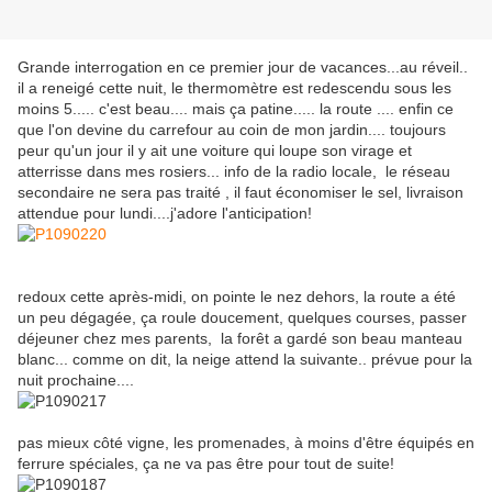
Grande interrogation en ce premier jour de vacances...au réveil..
il a reneigé cette nuit, le thermomètre est redescendu sous les
moins 5..... c'est beau.... mais ça patine..... la route .... enfin ce
que l'on devine du carrefour au coin de mon jardin.... toujours
peur qu'un jour il y ait une voiture qui loupe son virage et
atterrisse dans mes rosiers... info de la radio locale, le réseau
secondaire ne sera pas traité , il faut économiser le sel, livraison
attendue pour lundi....j'adore l'anticipation!
redoux cette après-midi, on pointe le nez dehors, la route a été
un peu dégagée, ça roule doucement, quelques courses, passer
déjeuner chez mes parents, la forêt a gardé son beau manteau
blanc... comme on dit, la neige attend la suivante.. prévue pour la
nuit prochaine....
pas mieux côté vigne, les promenades, à moins d'être équipés en
ferrure spéciales, ça ne va pas être pour tout de suite!