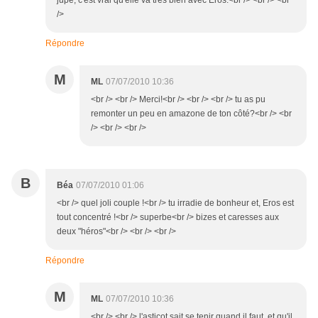
jupe, c'est vrai qu'elle va très bien avec Eros.<br /> <br /> <br
/>
Répondre
M
ML
07/07/2010 10:36
<br /> <br /> Merci!<br /> <br /> <br /> tu as pu
remonter un peu en amazone de ton côté?<br /> <br
/> <br /> <br />
B
Béa
07/07/2010 01:06
<br /> quel joli couple !<br /> tu irradie de bonheur et, Eros est
tout concentré !<br /> superbe<br /> bizes et caresses aux
deux "héros"<br /> <br /> <br />
Répondre
M
ML
07/07/2010 10:36
<br /> <br /> l'asticot sait se tenir quand il faut, et qu'il