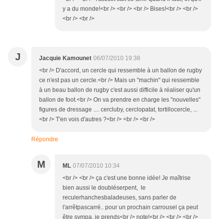
y a du monde!<br /> <br /> <br /> Bises!<br /> <br />
<br /> <br />
J
Jacquie Kamounet
06/07/2010 19:38
<br /> D'accord, un cercle qui ressemble à un ballon de rugby
ce n'est pas un cercle.<br /> Mais un "machin" qui ressemble
à un beau ballon de rugby c'est aussi difficile à réaliser qu'un
ballon de foot.<br /> On va prendre en charge les "nouvelles"
figures de dressage .... cercluby, cerclopatat, tortillocercle, ...
<br /> T'en vois d'autres ?<br /> <br /> <br />
Répondre
M
ML
07/07/2010 10:34
<br /> <br /> ça c'est une bonne idée! Je maîtrise
bien aussi le doubléserpent, le
reculerhanchesbaladeuses, sans parler de
l'arrêtpascarré.. pour un prochain carrousel ça peut
être sympa, je prends<br /> note!<br /> <br /> <br />