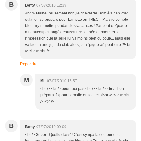
B
Betty
07/07/2010 12:39
<br /> Malheureusement non, le cheval de Dom était en vrac
et là, on se prépare pour Lamotte en TREC... Mais je compte
bien m'y remettre pendant les vacances ! Par contre, Quador
a beaucoup changé depuis<br /> l'année dernière et j'ai
l'impression que la selle lui va moins bien du coup... mais elle
va bien à une juju du club alors je la "piquerai" peut-être ?!<br
/> <br /> <br />
Répondre
M
ML
07/07/2010 16:57
<br /> <br /> pourquoi pas!<br /> <br /> <br /> bon
préparatifs pour Lamotte en tout cas!<br /> <br /> <br
/> <br />
B
Betty
07/07/2010 09:09
<br /> Super ! Quelle class' ! C'est sympa la couleur de ta