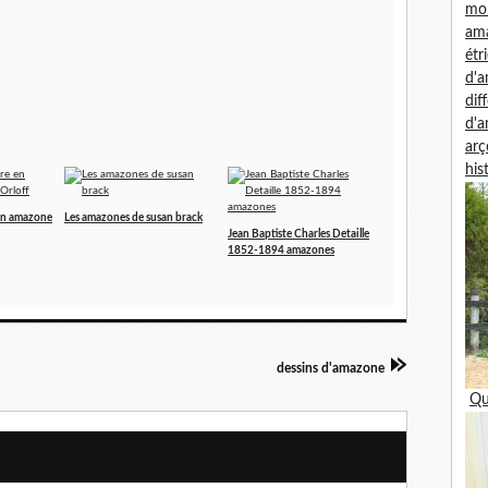
mon
am
étr
d'
dif
d'
arç
his
 en amazone
Les amazones de susan brack
Jean Baptiste Charles Detaille
1852-1894 amazones
dessins d'amazone
Qu