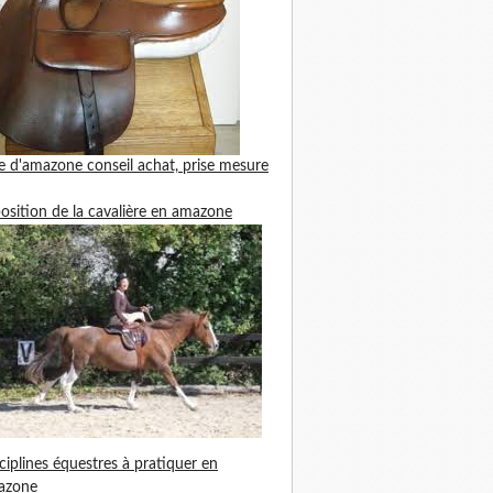
le d'amazone
conseil achat, prise mesure
position de la cavalière en amazone
ciplines équestres à pratiquer en
azone