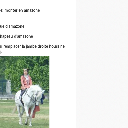
te: monter en amazone
nue d'amazone
chapeau d'amazone
r remplacer la jambe droite houssine
ck