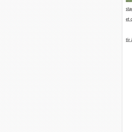
sta
et 
tir