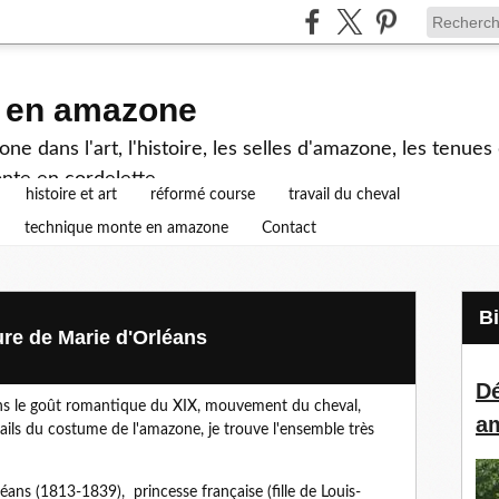
e en amazone
e dans l'art, l'histoire, les selles d'amazone, les tenue
nte en cordelette...
histoire et art
réformé course
travail du cheval
technique monte en amazone
Contact
ure de Marie d'Orléans
Dé
 le goût romantique du XIX, mouvement du cheval,
a
tails du costume de l'amazone, je trouve l'ensemble très
éans (1813-1839), princesse française (fille de Louis-