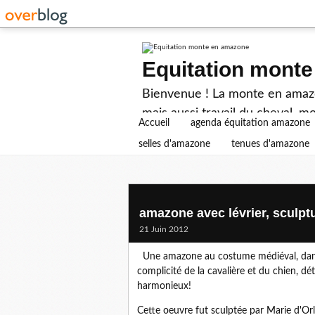
Equitation mont
Bienvenue ! La monte en amazon
mais aussi travail du cheval, mo
Accueil
agenda équitation amazone
selles d'amazone
tenues d'amazone
amazone avec lévrier, sculpt
21 Juin 2012
Une amazone au costume médiéval, dans
complicité de la cavalière et du chien, dé
harmonieux!
Cette oeuvre fut sculptée par Marie d'Orl