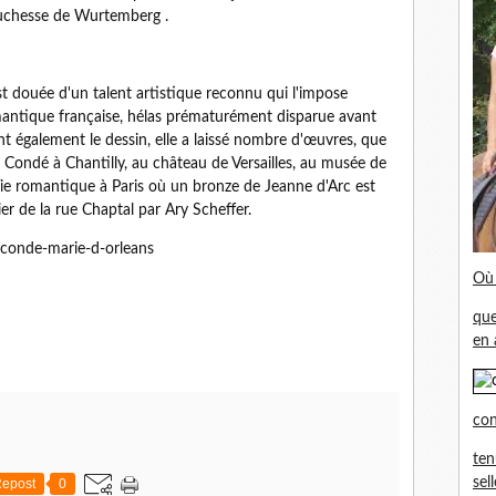
duchesse de Wurtemberg .
est douée d'un talent artistique reconnu qui l'impose
ntique française, hélas prématurément disparue avant
uant également le dessin, elle a laissé nombre d'œuvres, que
 Condé à Chantilly, au château de Versailles, au musée de
ie romantique à Paris où un bronze de Jeanne d'Arc est
ier de la rue Chaptal par Ary Scheffer.
conde-marie-d-orleans
Où 
que
en 
con
ten
sel
epost
0