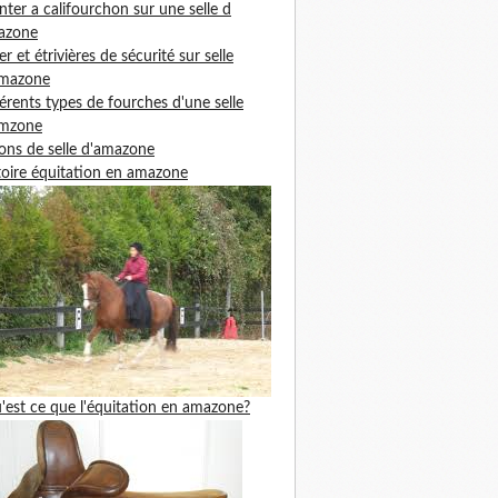
ter a califourchon sur une selle d
azone
ier et étrivières de sécurité sur selle
amazone
férents types de fourches d'une selle
amzone
ons de selle d'amazone
toire équitation en amazone
'est ce que l'équitation en amazone?