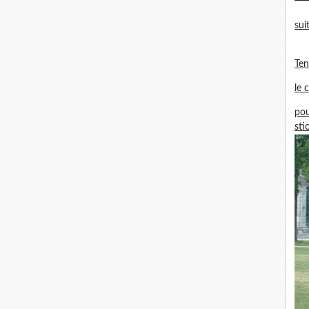
sui
Te
le 
pou
sti