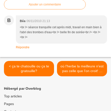
Ajouter un commentaire
B
Béa
06/11/2010 21:13
<br /> séance tranquille cet après midi, travail en main bien à
l'abri des trombes d'eau<br /> belle fin de soirée<br /> <br />
<br />
Répondre
< ça te chatouille ou ça te
où l'herbe la meilleure n'est
gratouille?
pas celle que l'on croit! et
Shutterfly à Vérone >
Hébergé par Overblog
Top articles
Pages