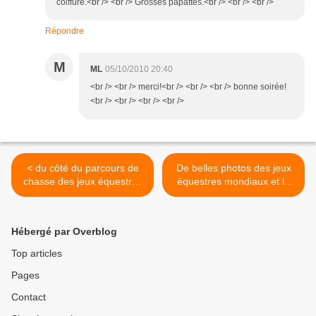
coiffure.<br /> <br /> Grosses papattes.<br /> <br /> <br />
Répondre
M
ML
05/10/2010 20:40
<br /> <br /> merci!<br /> <br /> <br /> bonne soirée!
<br /> <br /> <br /> <br />
< du côté du parcours de
De belles photos des jeux
chasse des jeux équestres
équestres mondiaux et la
mondiaux...
suite des épreuves de saut
>
Hébergé par Overblog
Top articles
Pages
Contact