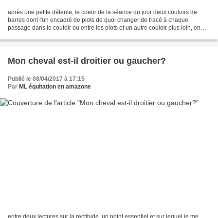
après une petite détente, le coeur de la séance du jour deux couloirs de
barres dont l'un encadré de plots de quoi changer de tracé à chaque
passage dans le couloir ou entre les plots et un autre couloir plus loin, en
enchainant transitions dans l'un...
Mon cheval est-il droitier ou gaucher?
Publié le 08/04/2017 à 17:15
Par
ML équitation en amazone
entre deux lectures sur la rectitude, un point essentiel et sur lequel je me