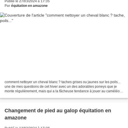
Publié le 27/03/2024 à 17:35
Par
équitation en amazone
comment nettoyer un cheval blanc ? taches grises ou jaunes sur les poils...
une de mes questions de cet hiver avec un des adorables poneys que je
monte régulièrement, mais qui a la fâcheuse tendance à jouer au caméléon!
Au travail! La zone tête, garrot...
Changement de pied au galop équitation en
amazone