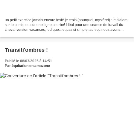
un petit exercice jamais encore testé je crois (pourquoi, mystère!) : le slalom
sur le cercle ou sur une ligne courbe! Idéal pour une séance de travail du
cheval version vacances, ludique... et pas si simple, au trot, nous avons
loupé le dernier plot...
Transiti'ombres !
Publié le 08/03/2025 à 14:51
Par
équitation en amazone