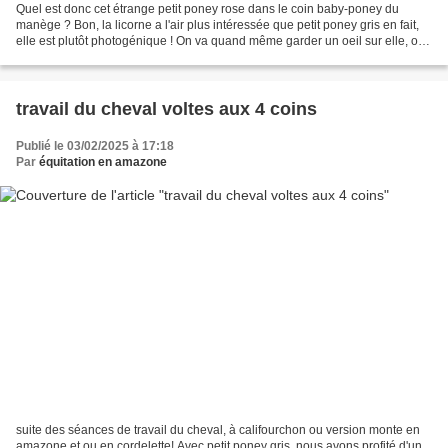
Quel est donc cet étrange petit poney rose dans le coin baby-poney du
manège ? Bon, la licorne a l'air plus intéressée que petit poney gris en fait,
elle est plutôt photogénique ! On va quand même garder un oeil sur elle, on
ne sait jamais, si elle s'animait! Et...
travail du cheval voltes aux 4 coins
Publié le 03/02/2025 à 17:18
Par
équitation en amazone
suite des séances de travail du cheval, à califourchon ou version monte en
amazone et ou en cordelette! Avec petit poney gris, nous avons profité d'un