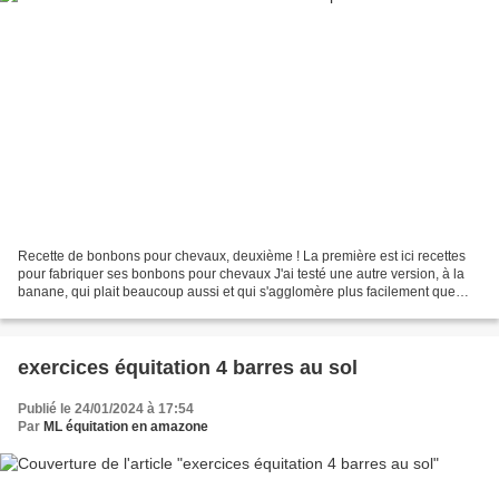
Recette de bonbons pour chevaux, deuxième ! La première est ici recettes
pour fabriquer ses bonbons pour chevaux J'ai testé une autre version, à la
banane, qui plait beaucoup aussi et qui s'agglomère plus facilement que
ceux à la pomme. A s'en lécher...
exercices équitation 4 barres au sol
Publié le 24/01/2024 à 17:54
Par
ML équitation en amazone