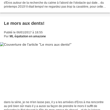
d'Eros autour de la recherche du calme à l'abord de l'obstacle qui date... du
printemps 2010! Il était temps! ne regardez pas trop la cavalière, pour cette
séance j'utilisais une...
Le mors aux dents!
Publié le 06/01/2017 à 18:55
Par
ML équitation en amazone
dans la série, je ne m'en lasse pas, il y a les arrivées d'Eros à ma rencontre
au pré bien sûr mais il y a aussi sa façon de prendre le mors il suffit de
présenter le filet devant la tête de mon amour de cheval... et de le laisser