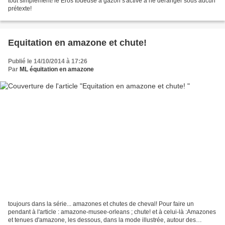
tout simplement! le Eros todeuse à gazon s'active à ne déranger sous aucun
prétexte!
Equitation en amazone et chute!
Publié le 14/10/2014 à 17:26
Par
ML équitation en amazone
toujours dans la série... amazones et chutes de cheval! Pour faire un
pendant à l'article : amazone-musee-orleans ; chute! et à celui-là :Amazones
et tenues d'amazone, les dessous, dans la mode illustrée, autour des