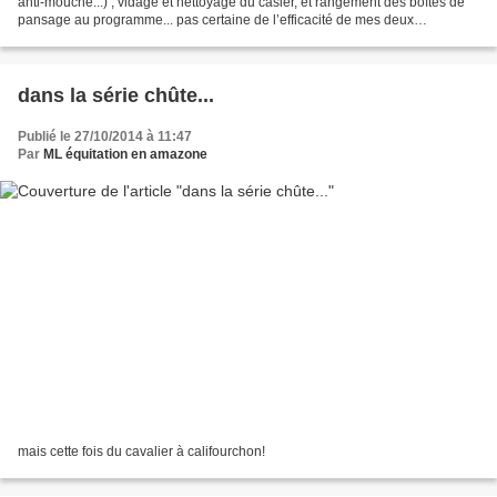
anti-mouche...) , vidage et nettoyage du casier, et rangement des boîtes de
pansage au programme... pas certaine de l’efficacité de mes deux
assistants... ah le rayon de soleil...
dans la série chûte...
Publié le 27/10/2014 à 11:47
Par
ML équitation en amazone
mais cette fois du cavalier à califourchon!