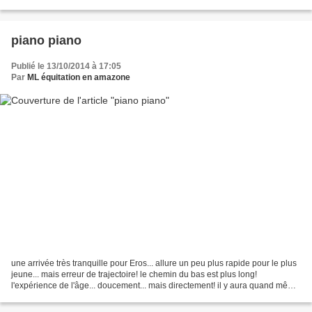
années 1900, mise à jour
piano piano
Publié le 13/10/2014 à 17:05
Par
ML équitation en amazone
une arrivée très tranquille pour Eros... allure un peu plus rapide pour le plus
jeune... mais erreur de trajectoire! le chemin du bas est plus long!
l'expérience de l'âge... doucement... mais directement! il y aura quand même
des câlins pour tout le...