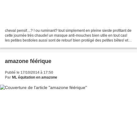
cheval pensif....? ! ou ruminant? tout simplement en pleine sieste profitant de
cette journée très chaude! un masque anti-mouches bien utile en tout cas!
les petites bestioles aussi sont de retour! bien protégé des petites bêtes! et
prêt à retourner brouter! en...
amazone féérique
Publié le 17/10/2014 à 17:50
Par
ML équitation en amazone