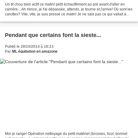
Un tit chou bien actif ce matin! petit échauffement au pré avant d'aller en
carrière... Ah mince, je t'ai dépassée, attends, je tourne et j'arrive! Où sont les
carottes? Vite, vite, je suis pressé ce matin! Je ne sais pas ce qui vallait à
Eros cette ardeur...
Pendant que certains font la sieste...
Publié le 28/10/2014 à 18:23
Par
ML équitation en amazone
Moi je range! Opération nettoyage du petit matériel (brosses, licol, bonnet