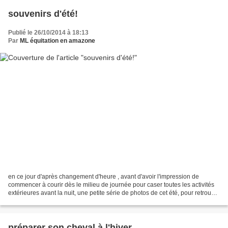
souvenirs d'été!
Publié le 26/10/2014 à 18:13
Par
ML équitation en amazone
en ce jour d'après changement d'heure , avant d'avoir l'impression de
commencer à courir dès le milieu de journée pour caser toutes les activités
extérieures avant la nuit, une petite série de photos de cet été, pour retrouver
ciel bleu et verdure! du...
préparer son cheval à l'hiver