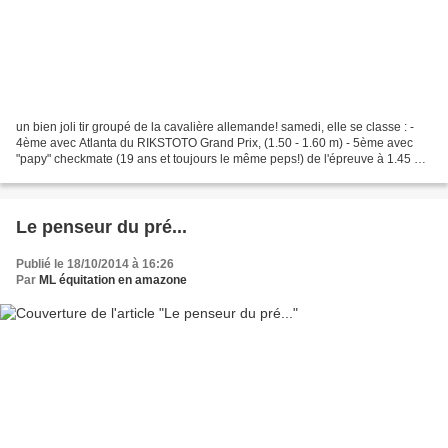
un bien joli tir groupé de la cavalière allemande! samedi, elle se classe : -
4ème avec Atlanta du RIKSTOTO Grand Prix, (1.50 - 1.60 m) - 5ème avec
"papy" checkmate (19 ans et toujours le même peps!) de l'épreuve à 1.45 m
qualificative pour le grand prix...
Le penseur du pré...
Publié le 18/10/2014 à 16:26
Par
ML équitation en amazone