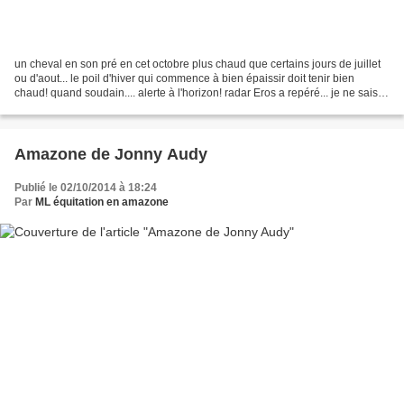
un cheval en son pré en cet octobre plus chaud que certains jours de juillet
ou d'aout... le poil d'hiver qui commence à bien épaissir doit tenir bien
chaud! quand soudain.... alerte à l'horizon! radar Eros a repéré... je ne sais
pas quoi! mais en tout...
Amazone de Jonny Audy
Publié le 02/10/2014 à 18:24
Par
ML équitation en amazone