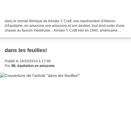
dans le monde féérique de Kinuko Y. Craft. une représention d'Aliénor
d'Aquitaine, en amazone une amazone et son destrier, tout droit sortis d'une
chasse au faucon médiévale... Kinuko Y. Craft née en 1940, américaine
d'origine japonaise, est artiste-peintre...
dans les feuilles!
Publié le 16/10/2014 à 17:06
Par
ML équitation en amazone