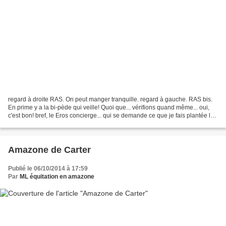
regard à droite RAS. On peut manger tranquille. regard à gauche. RAS bis.
En prime y a la bi-pède qui veille! Quoi que... vérifions quand même... oui,
c'est bon! bref, le Eros concierge... qui se demande ce que je fais plantée là
à le regarder manger...
Amazone de Carter
Publié le 06/10/2014 à 17:59
Par
ML équitation en amazone