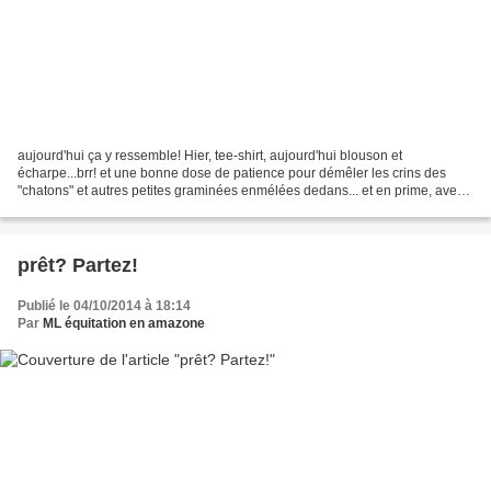
aujourd'hui ça y ressemble! Hier, tee-shirt, aujourd'hui blouson et
écharpe...brr! et une bonne dose de patience pour démêler les crins des
"chatons" et autres petites graminées enmélées dedans... et en prime, avec
le retour de l’humidité, c'est le Eros...
prêt? Partez!
Publié le 04/10/2014 à 18:14
Par
ML équitation en amazone