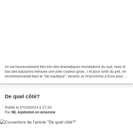
on est heureusement très loin des dramatiques inondations du sud, mais le
bas des balzanes retrouve une jolie couleur grise...! et pour sortir du pré, on
recommencerait bien le "ski-nautique", version, je m'accroche à Eros pour ne
pas déraper! Deux pattes,...
De quel côté?
Publié le 07/10/2014 à 17:26
Par
ML équitation en amazone