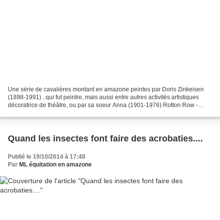
Une série de cavalières montant en amazone peintes par Doris Zinkeisen
(1898-1991) , qui fut peintre, mais aussi entre autres activités artistiques
décoratrice de théâtre, ou par sa soeur Anna (1901-1976) Rotton Row -
Love that Red Side Saddle Suit par...
Quand les insectes font faire des acrobaties....
Publié le 19/10/2014 à 17:48
Par
ML équitation en amazone