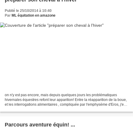
Publié le 25/10/2014 à 10:40
Par
ML équitation en amazone
on n'y est pas encore, mais depuis quelques jours les problématiques
hivernales équestres refont leur apparition! Entre la réapparition de la boue,
et les interrogations alimentaires , compliquée par l'emphysème d'Eros, j'en
profite pour remonter quelques...
Parcours aventure équin! ...