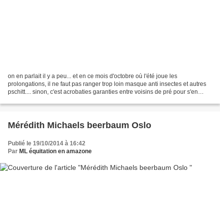
on en parlait il y a peu... et en ce mois d'octobre où l'été joue les
prolongations, il ne faut pas ranger trop loin masque anti insectes et autres
pschitt.... sinon, c'est acrobaties garanties entre voisins de pré pour s'en
débarrasser! bon, d'accord,...
Mérédith Michaels beerbaum Oslo
Publié le 19/10/2014 à 16:42
Par
ML équitation en amazone