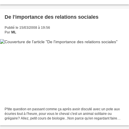
sinon c'est pas bon pour ma...
De l'importance des relations sociales
Publié le 15/03/2008 à 19:56
Par
ML
P'tite question en passant comme ça après avoir discuté avec un pote aux
écuries tout à l'heure, pour vous le cheval c'est un animal solitaire ou
grégaire? Allez, petit cours de biologie...Non parce qu'en regardant faire
certains cavaliers, on se demande...