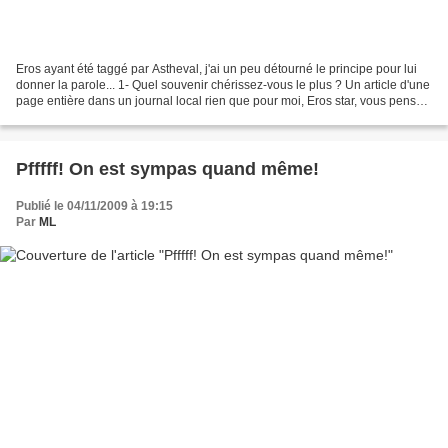
Eros ayant été taggé par Astheval, j'ai un peu détourné le principe pour lui
donner la parole... 1- Quel souvenir chérissez-vous le plus ? Un article d'une
page entière dans un journal local rien que pour moi, Eros star, vous pensez
bien, le pied, euh...
Pfffff! On est sympas quand même!
Publié le 04/11/2009 à 19:15
Par
ML