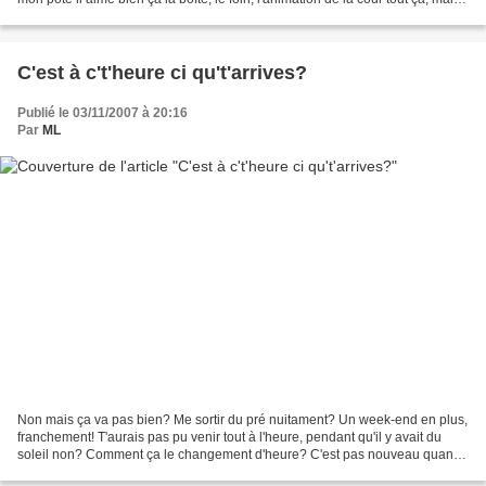
n'empêche qu'il est...
C'est à c't'heure ci qu't'arrives?
Publié le 03/11/2007 à 20:16
Par
ML
Non mais ça va pas bien? Me sortir du pré nuitament? Un week-end en plus,
franchement! T'aurais pas pu venir tout à l'heure, pendant qu'il y avait du
soleil non? Comment ça le changement d'heure? C'est pas nouveau quand
même, ça fait déjà une semaine...