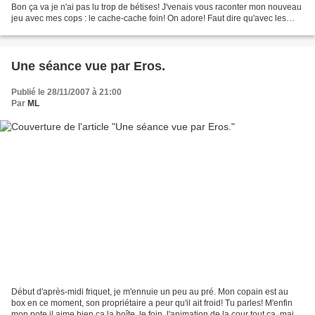
Bon ça va je n'ai pas lu trop de bétises! J'venais vous raconter mon nouveau
jeu avec mes cops : le cache-cache foin! On adore! Faut dire qu'avec les
roud-baller qui sont le long de...
Une séance vue par Eros.
Publié le 28/11/2007 à 21:00
Par
ML
Début d'après-midi friquet, je m'ennuie un peu au pré. Mon copain est au
box en ce moment, son propriétaire a peur qu'il ait froid! Tu parles! M'enfin
mon pote il aime bien ça la boîte, le foin, l'animation de la cour tout ça, mais