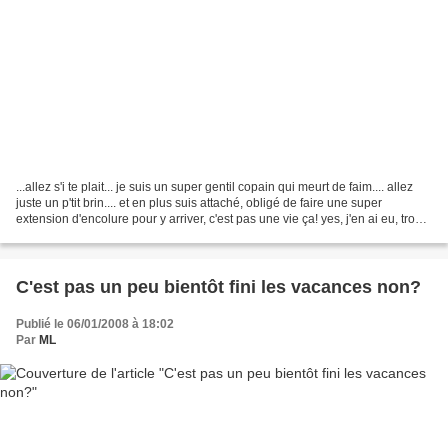
...allez s'i te plait... je suis un super gentil copain qui meurt de faim.... allez
juste un p'tit brin.... et en plus suis attaché, obligé de faire une super
extension d'encolure pour y arriver, c'est pas une vie ça! yes, j'en ai eu, trop
sympa la c...
C'est pas un peu bientôt fini les vacances non?
Publié le 06/01/2008 à 18:02
Par
ML