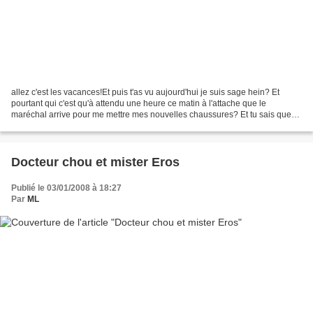
allez c'est les vacances!Et puis t'as vu aujourd'hui je suis sage hein? Et
pourtant qui c'est qu'à attendu une heure ce matin à l'attache que le
maréchal arrive pour me mettre mes nouvelles chaussures? Et tu sais que
j'aime pas ça être attaché! Pas pouvoir...
Docteur chou et mister Eros
Publié le 03/01/2008 à 18:27
Par
ML