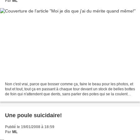
Par
ML
Non c'est vrai, parce que bosser comme ça, faire le beau pour les photos, et
tout et tout, tout ça en passant à chaque tour devant un stock de belles bottes
de foin qui n'attendent que dents, sans parler des potes qui se la coulent
douce au pré....suis...
Une poule suicidaire!
Publié le 19/01/2008 à 18:59
Par
ML