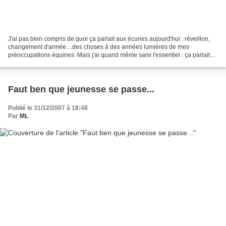
J'ai pas bien compris de quoi ça parlait aux écuries aujourd'hui : réveillon,
changement d'année....des choses à des années lumières de mes
préoccupations équines. Mais j'ai quand même saisi l'essentiel : ça parlait
surtout de nourriture! Et alors ça...
Faut ben que jeunesse se passe...
Publié le 31/12/2007 à 18:48
Par
ML