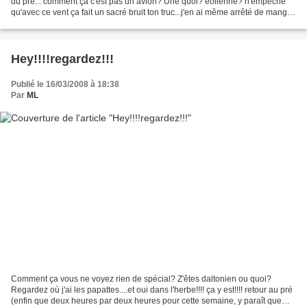
du pré... comment ça c'est pas un avion? Une quoi? éolienne? n'empêche
qu'avec ce vent ça fait un sacré bruit ton truc...j'en ai même arrêté de manger
c'est pour dire!
Hey!!!!regardez!!!
Publié le 16/03/2008 à 18:38
Par
ML
Comment ça vous ne voyez rien de spécial? Z'êtes daltonien ou quoi?
Regardez où j'ai les papattes....et oui dans l'herbe!!!! ça y est!!!! retour au pré
(enfin que deux heures par deux heures pour cette semaine, y paraît que