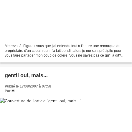
Me revoilà! Figurez vous que j'ai entendu tout à l'heure une remarque du
propriétaire d'un copain qui m'a fait bondir, alors je me suis précipité pour
vous faire partager mon coup de colère. Vous ne savez pas ce qu'il a dit?
Qu'il ne voulait pas le remettre...
gentil oui, mais...
Publié le 17/08/2007 à 07:58
Par
ML