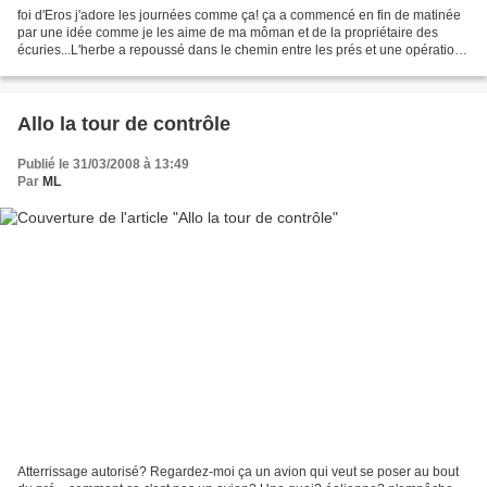
foi d'Eros j'adore les journées comme ça! ça a commencé en fin de matinée
par une idée comme je les aime de ma môman et de la propriétaire des
écuries...L'herbe a repoussé dans le chemin entre les prés et une opération
tondeuse s'impose...sauf que pour...
Allo la tour de contrôle
Publié le 31/03/2008 à 13:49
Par
ML
Atterrissage autorisé? Regardez-moi ça un avion qui veut se poser au bout