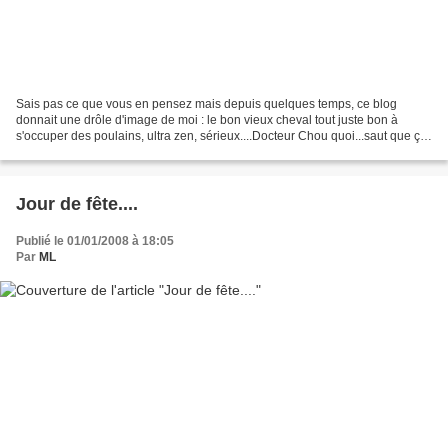
Sais pas ce que vous en pensez mais depuis quelques temps, ce blog
donnait une drôle d'image de moi : le bon vieux cheval tout juste bon à
s'occuper des poulains, ultra zen, sérieux....Docteur Chou quoi...saut que ça
c'est qu'une facette de ma personnalité...
Jour de fête....
Publié le 01/01/2008 à 18:05
Par
ML