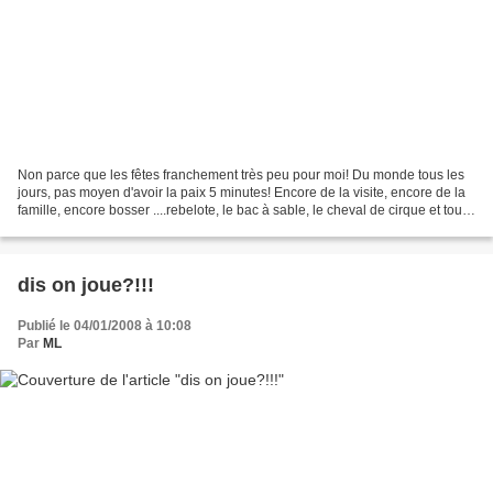
Non parce que les fêtes franchement très peu pour moi! Du monde tous les
jours, pas moyen d'avoir la paix 5 minutes! Encore de la visite, encore de la
famille, encore bosser ....rebelote, le bac à sable, le cheval de cirque et tout
et tout... J'avais...
dis on joue?!!!
Publié le 04/01/2008 à 10:08
Par
ML