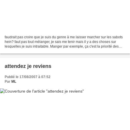
faudrait pas croire que je suis du genre à me laisser marcher sur les sabots
hein? faut pas tout mélanger, je sais me tenir mais il y a des choses sur
lesquelles je suis intraitable. Manger par exemple, ça c'est la priorité des
priorités! Et ça par exemple,...
attendez je reviens
Publié le 17/08/2007 à 07:52
Par
ML