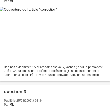
Par
ML
Bah non évidemment! Alors copains chevaux, vaches (là sur la photo c'est
Zoé et Arthur, on est pas forcément collés mais ça fait de la compagnie!),
lapins...on a l'esprit très ouvert nous les chevaux! Allez dans l'ensemble,
c'est plutôt pas mal comme...
question 3
Publié le 25/08/2007 à 08:34
Par
ML