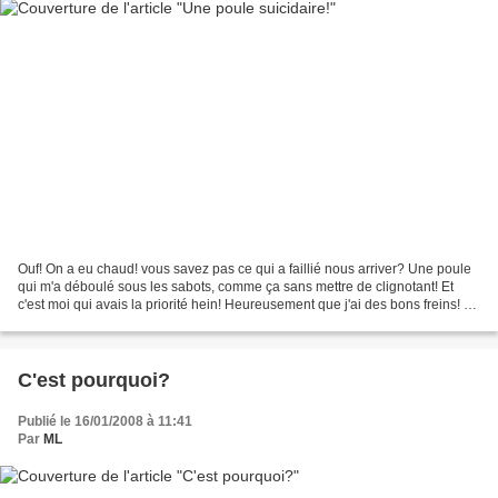
Ouf! On a eu chaud! vous savez pas ce qui a faillié nous arriver? Une poule
qui m'a déboulé sous les sabots, comme ça sans mettre de clignotant! Et
c'est moi qui avais la priorité hein! Heureusement que j'ai des bons freins! Et
elle même pas peur hein,...
C'est pourquoi?
Publié le 16/01/2008 à 11:41
Par
ML