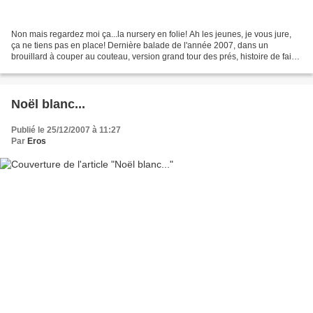
Non mais regardez moi ça...la nursery en folie! Ah les jeunes, je vous jure,
ça ne tiens pas en place! Dernière balade de l'année 2007, dans un
brouillard à couper au couteau, version grand tour des prés, histoire de faire
un p'tit coucou à tous les copains...
Noël blanc...
Publié le 25/12/2007 à 11:27
Par
Eros