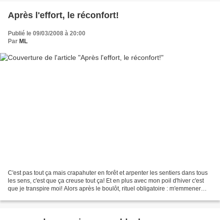
Après l'effort, le réconfort!
Publié le 09/03/2008 à 20:00
Par
ML
C'est pas tout ça mais crapahuter en forêt et arpenter les sentiers dans tous
les sens, c'est que ça creuse tout ça! Et en plus avec mon poil d'hiver c'est
que je transpire moi! Alors après le boulôt, rituel obligatoire : m'emmener
manger au soleil de...