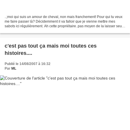
..;moi qui suis un amour de cheval, non mais franchement! Pour qui tu veux
me faire passer là? Décidemment il va falloir que je vienne mettre mes
sabots ici régulièrement. Ah cette propriétaire..pas moyen de la laisser seule
5 minutes! Bon c'est vrai...
c'est pas tout ça mais moi toutes ces
histoires....
Publié le 14/08/2007 à 16:32
Par
ML