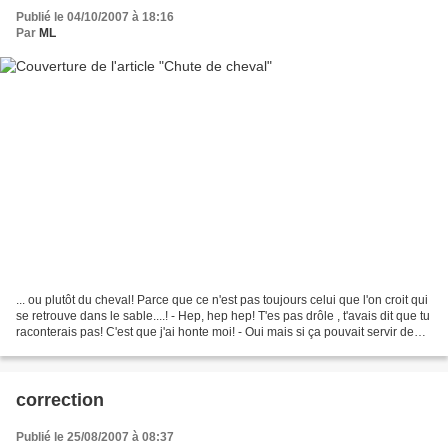
Publié le 04/10/2007 à 18:16
Par
ML
... ou plutôt du cheval! Parce que ce n'est pas toujours celui que l'on croit qui
se retrouve dans le sable....! - Hep, hep hep! T'es pas drôle , t'avais dit que tu
raconterais pas! C'est que j'ai honte moi! - Oui mais si ça pouvait servir de
leçons à...
correction
Publié le 25/08/2007 à 08:37