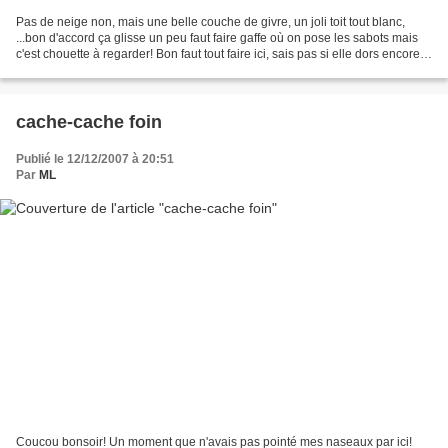
Pas de neige non, mais une belle couche de givre, un joli toit tout blanc,
...bon d'accord ça glisse un peu faut faire gaffe où on pose les sabots mais
c'est chouette à regarder! Bon faut tout faire ici, sais pas si elle dors encore
ma bipède , faut dire...
cache-cache foin
Publié le 12/12/2007 à 20:51
Par
ML
Coucou bonsoir! Un moment que n'avais pas pointé mes naseaux par ici!