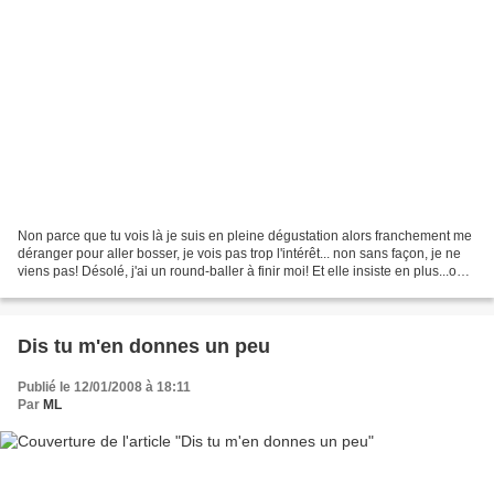
Non parce que tu vois là je suis en pleine dégustation alors franchement me
déranger pour aller bosser, je vois pas trop l'intérêt... non sans façon, je ne
viens pas! Désolé, j'ai un round-baller à finir moi! Et elle insiste en plus...oui,
oui, j'ai vu...
Dis tu m'en donnes un peu
Publié le 12/01/2008 à 18:11
Par
ML